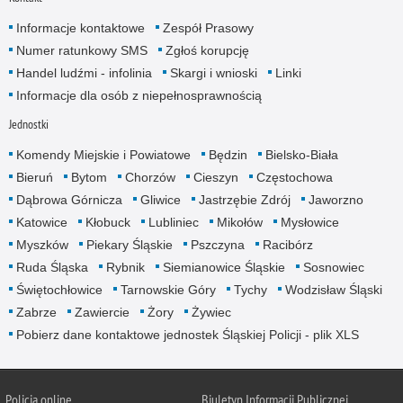
Informacje kontaktowe
Zespół Prasowy
Numer ratunkowy SMS
Zgłoś korupcję
Handel ludźmi - infolinia
Skargi i wnioski
Linki
Informacje dla osób z niepełnosprawnością
Jednostki
Komendy Miejskie i Powiatowe
Będzin
Bielsko-Biała
Bieruń
Bytom
Chorzów
Cieszyn
Częstochowa
Dąbrowa Górnicza
Gliwice
Jastrzębie Zdrój
Jaworzno
Katowice
Kłobuck
Lubliniec
Mikołów
Mysłowice
Myszków
Piekary Śląskie
Pszczyna
Racibórz
Ruda Śląska
Rybnik
Siemianowice Śląskie
Sosnowiec
Świętochłowice
Tarnowskie Góry
Tychy
Wodzisław Śląski
Zabrze
Zawiercie
Żory
Żywiec
Pobierz dane kontaktowe jednostek Śląskiej Policji - plik XLS
Policja online
Biuletyn Informacji Publicznej