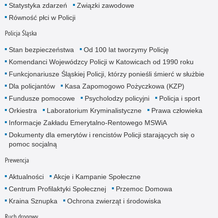
Statystyka zdarzeń
Związki zawodowe
Równość płci w Policji
Policja Śląska
Stan bezpieczeństwa
Od 100 lat tworzymy Policję
Komendanci Wojewódzcy Policji w Katowicach od 1990 roku
Funkcjonariusze Śląskiej Policji, którzy ponieśli śmierć w służbie
Dla policjantów
Kasa Zapomogowo Pożyczkowa (KZP)
Fundusze pomocowe
Psycholodzy policyjni
Policja i sport
Orkiestra
Laboratorium Kryminalistyczne
Prawa człowieka
Informacje Zakładu Emerytalno-Rentowego MSWiA
Dokumenty dla emerytów i rencistów Policji starających się o
pomoc socjalną
Prewencja
Aktualności
Akcje i Kampanie Społeczne
Centrum Profilaktyki Społecznej
Przemoc Domowa
Kraina Sznupka
Ochrona zwierząt i środowiska
Ruch drogowy