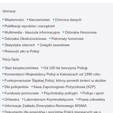
Informacje
Wiadomości
Kierownictwo
Ochrona danych
Publikacje wyroków i zarządzeń
Multimedia - klauzula informacyjna
Odznaka Honorowa
Odznaka Okolicznościowa
Patronaty honorowe
Statystyka zdarzeń
Związki zawodowe
Równość płci w Policji
Policja Śląska
Stan bezpieczeństwa
Od 100 lat tworzymy Policję
Komendanci Wojewódzcy Policji w Katowicach od 1990 roku
Funkcjonariusze Śląskiej Policji, którzy ponieśli śmierć w służbie
Dla policjantów
Kasa Zapomogowo Pożyczkowa (KZP)
Fundusze pomocowe
Psycholodzy policyjni
Policja i sport
Orkiestra
Laboratorium Kryminalistyczne
Prawa człowieka
Informacje Zakładu Emerytalno-Rentowego MSWiA
Dokumenty dla emerytów i rencistów Policji starających się o