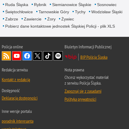
Ruda Śląska
Rybnik
Siemianowice Śląskie
Sosnowiec
Świętochłowice
Tarnowskie Góry
Tychy
Wodzisław Śląski
Zabrze
Zawiercie
Żory
Żywiec
Pobierz dane kontaktowe jednostek Śląskiej Policji - plik XLS
Policja online
Biuletyn Informacji Publicznej
BIP Policja Śląska
Redakcja serwisu
Nota prawna
Chcesz wykorzystać materiał
Kontakt z redakcją
z serwisu Policja Śląska.
Dostępność
Zapoznaj się z zasadami
Deklaracja dostępności
Polityka prywatności
Inne wersje portalu
poradnik interesanta