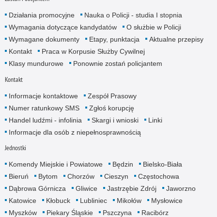
Działania promocyjne
Nauka o Policji - studia I stopnia
Wymagania dotyczące kandydatów
O służbie w Policji
Wymagane dokumenty
Etapy, punktacja
Aktualne przepisy
Kontakt
Praca w Korpusie Służby Cywilnej
Klasy mundurowe
Ponownie zostań policjantem
Kontakt
Informacje kontaktowe
Zespół Prasowy
Numer ratunkowy SMS
Zgłoś korupcję
Handel ludźmi - infolinia
Skargi i wnioski
Linki
Informacje dla osób z niepełnosprawnością
Jednostki
Komendy Miejskie i Powiatowe
Będzin
Bielsko-Biała
Bieruń
Bytom
Chorzów
Cieszyn
Częstochowa
Dąbrowa Górnicza
Gliwice
Jastrzębie Zdrój
Jaworzno
Katowice
Kłobuck
Lubliniec
Mikołów
Mysłowice
Myszków
Piekary Śląskie
Pszczyna
Racibórz