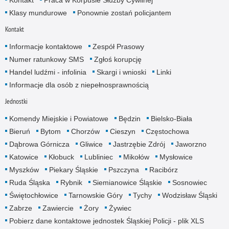
Kontakt
Praca w Korpusie Służby Cywilnej
Klasy mundurowe
Ponownie zostań policjantem
Kontakt
Informacje kontaktowe
Zespół Prasowy
Numer ratunkowy SMS
Zgłoś korupcję
Handel ludźmi - infolinia
Skargi i wnioski
Linki
Informacje dla osób z niepełnosprawnością
Jednostki
Komendy Miejskie i Powiatowe
Będzin
Bielsko-Biała
Bieruń
Bytom
Chorzów
Cieszyn
Częstochowa
Dąbrowa Górnicza
Gliwice
Jastrzębie Zdrój
Jaworzno
Katowice
Kłobuck
Lubliniec
Mikołów
Mysłowice
Myszków
Piekary Śląskie
Pszczyna
Racibórz
Ruda Śląska
Rybnik
Siemianowice Śląskie
Sosnowiec
Świętochłowice
Tarnowskie Góry
Tychy
Wodzisław Śląski
Zabrze
Zawiercie
Żory
Żywiec
Pobierz dane kontaktowe jednostek Śląskiej Policji - plik XLS