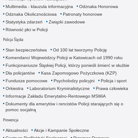
Multimedia - klauzula informacyjna
Odznaka Honorowa
Odznaka Okolicznościowa
Patronaty honorowe
Statystyka zdarzeń
Związki zawodowe
Równość płci w Policji
Policja Śląska
Stan bezpieczeństwa
Od 100 lat tworzymy Policję
Komendanci Wojewódzcy Policji w Katowicach od 1990 roku
Funkcjonariusze Śląskiej Policji, którzy ponieśli śmierć w służbie
Dla policjantów
Kasa Zapomogowo Pożyczkowa (KZP)
Fundusze pomocowe
Psycholodzy policyjni
Policja i sport
Orkiestra
Laboratorium Kryminalistyczne
Prawa człowieka
Informacje Zakładu Emerytalno-Rentowego MSWiA
Dokumenty dla emerytów i rencistów Policji starających się o
pomoc socjalną
Prewencja
Aktualności
Akcje i Kampanie Społeczne
Centrum Profilaktyki Społecznej
Przemoc Domowa