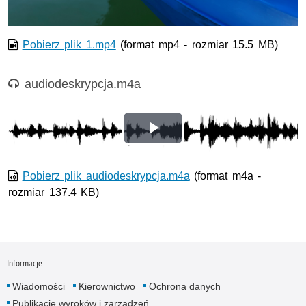
Pobierz plik 1.mp4
(format mp4 - rozmiar 15.5 MB)
Nagranie audio
audiodeskrypcja.m4a
Opis nagrania: audiodeskrypcja do filmu
Odtwórz
wideo
Pobierz plik audiodeskrypcja.m4a
(format m4a -
rozmiar 137.4 KB)
Informacje
Wiadomości
Kierownictwo
Ochrona danych
Publikacje wyroków i zarządzeń