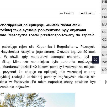
KI
OC
Powrót
Drukuj
PU
MU
orującemu na epilepsję. 40-latek dostał ataku
ześniej takie sytuacje poprzedzone były objawami
OD
kło. Mężczyzna został przetransportowany do szpitala.
OD
i patrolując rejon ulic Kopernika i Bogedaina w Pszczynie
PA
Natychmiast ruszyli w jego stronę. Okazało się, że 40-latek
ST
o. W chwili, gdy mundurowi pomagali choremu, był on
i śliną. Mimo że na miejscu była partnerka mężczyzny,
ZW
ć. Mundurowi udzielili 40-latkowi pomocy i wezwali na miejsce
RÓ
 przyznał, że choruje na epilepsję, ale wcześniej w porę
zybkiej reakcji i udzielonej pomocy, mężczyźnie nic się nie
zpitala w Pszczynie. Po takim napadzie chory powinien być
zenia się objawów.