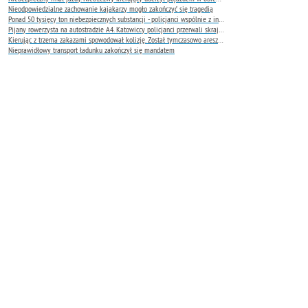
Nieodpowiedzialne zachowanie kajakarzy mogło zakończyć się tragedią
Ponad 50 tysięcy ton niebezpiecznych substancji - policjanci wspólnie z innymi instytucjami oceniają skalę zagrożenia
Pijany rowerzysta na autostradzie A4. Katowiccy policjanci przerwali skrajnie niebezpieczną jazdę
Kierując z trzema zakazami spowodował kolizję. Został tymczasowo aresztowany
Nieprawidłowy transport ładunku zakończył się mandatem