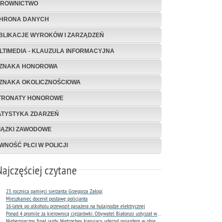
EROWNICTWO
HRONA DANYCH
BLIKACJE WYROKÓW I ZARZĄDZEŃ
LTIMEDIA - KLAUZULA INFORMACYJNA
ZNAKA HONOROWA
ZNAKA OKOLICZNOŚCIOWA
TRONATY HONOROWE
ATYSTYKA ZDARZEŃ
IĄZKI ZAWODOWE
WNOŚĆ PŁCI W POLICJI
Najczęściej czytane
23. rocznica pamięci sierżanta Grzegorza Załogi
Mieszkaniec docenił postawę policjanta
16-latek po alkoholu przewoził pasażera na hulajnodze elektrycznej
Ponad 4 promile za kierownicą ciężarówki. Obywatel Białorusi usłyszał wyrok już następnego dnia
Niebezpieczny finał jazdy. Nietrzeźwy kierujący uderzył pojazdem w obiekt Komendy Miejskiej Policji w Rybniku