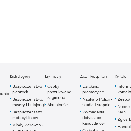
Ruch drogowy
Kryminalny
Zostań Policjantem
Kontakt
Bezpieczeństwo
Osoby
Działania
Inform
pieszych
poszukiwane i
promocyjne
kontak
panie
zaginione
Bezpieczeństwo:
Nauka o Policji -
Zespół
rowery i hulajnogi
Aktualności
studia I stopnia
Numer 
Bezpieczeństwo
Wymagania
SMS
motocyklistów
dotyczące
Zgłoś 
kandydatów
Młody kierowca -
Handel
zagrożenie na
O służbie w