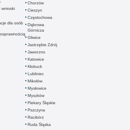
a
Chorzów
i wnioski
Cieszyn
Częstochowa
acje dla osób
Dąbrowa
Górnicza
nosprawnością
Gliwice
Jastrzębie Zdrój
Jaworzno
Katowice
Kłobuck
Lubliniec
Mikołów
Mysłowice
Myszków
Piekary Śląskie
Pszczyna
Racibórz
Ruda Śląska