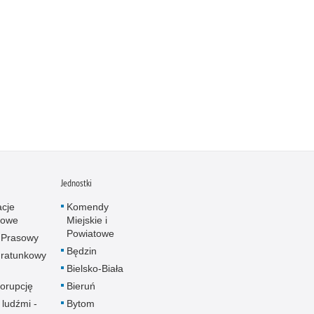
Jednostki
acje
Komendy
towe
Miejskie i
Powiatowe
 Prasowy
Będzin
ratunkowy
Bielsko-Biała
korupcję
Bieruń
 ludźmi -
Bytom