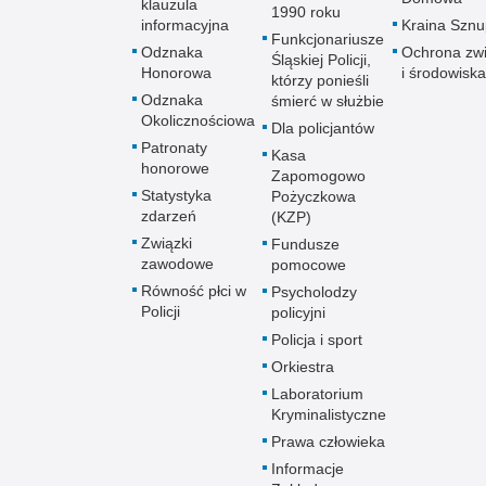
klauzula
1990 roku
informacyjna
Kraina Szn
Funkcjonariusze
Odznaka
Ochrona zwi
Śląskiej Policji,
Honorowa
i środowiska
którzy ponieśli
Odznaka
śmierć w służbie
Okolicznościowa
Dla policjantów
Patronaty
Kasa
honorowe
Zapomogowo
Statystyka
Pożyczkowa
zdarzeń
(KZP)
Związki
Fundusze
zawodowe
pomocowe
Równość płci w
Psycholodzy
Policji
policyjni
Policja i sport
Orkiestra
Laboratorium
Kryminalistyczne
Prawa człowieka
Informacje