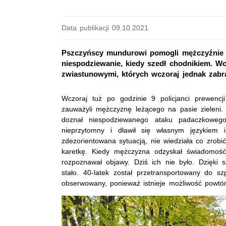
Data publikacji 09.10.2021
Pszczyńscy mundurowi pomogli mężczyźnie ch
niespodziewanie, kiedy szedł chodnikiem. Wc
zwiastunowymi, których wczoraj jednak zabra
Wczoraj tuż po godzinie 9 policjanci prewencj
zauważyli mężczyznę leżącego na pasie zieleni. 
doznał niespodziewanego ataku padaczkoweg
nieprzytomny i dławił się własnym językiem 
zdezorientowana sytuacją, nie wiedziała co zrobi
karetkę. Kiedy mężczyzna odzyskał świadomość,
rozpoznawał objawy. Dziś ich nie było. Dzięki s
stało. 40-latek został przetransportowany do s
obserwowany, ponieważ istnieje możliwość powtór