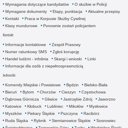
Wymagania dotyczące kandydatów
O służbie w Policji
Wymagane dokumenty
Etapy, punktacja
Aktualne przepisy
Kontakt
Praca w Korpusie Służby Cywilnej
Klasy mundurowe
Ponownie zostań policjantem
Kontakt
Informacje kontaktowe
Zespół Prasowy
Numer ratunkowy SMS
Zgłoś korupcję
Handel ludźmi - infolinia
Skargi i wnioski
Linki
Informacje dla osób z niepełnosprawnością
Jednostki
Komendy Miejskie i Powiatowe
Będzin
Bielsko-Biała
Bieruń
Bytom
Chorzów
Cieszyn
Częstochowa
Dąbrowa Górnicza
Gliwice
Jastrzębie Zdrój
Jaworzno
Katowice
Kłobuck
Lubliniec
Mikołów
Mysłowice
Myszków
Piekary Śląskie
Pszczyna
Racibórz
Ruda Śląska
Rybnik
Siemianowice Śląskie
Sosnowiec
Świętochłowice
Tarnowskie Góry
Tychy
Wodzisław Śląski