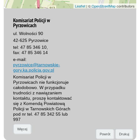
Leaflet
| ©
OpenStreetMap
contributors
Komisariat Policji w
Pyrzowicach
ul. Wolności 90
42-625 Pyrzowice
tel: 47 85 346 10,
fax: 47 85 346 14
e-mail:
pyrzowice@tarnowskie-
gory.ka.policja.gov.pl
Komisariat Policji w
Pyrzowicach nie funkcjonuje
całodobowo. W przypadku
trudności z nawiązaniem
kontaktu, proszę kontaktować
się z Komendą Powiatową
Policji w Tarnowskich Górach
pod nr tel. 47 85 342 55 lub
997
Więcej
Powrót
Drukuj