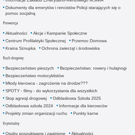
Informacje Zakładu Emerytalno-Rentowego MSWiA
Dokumenty dla emerytów i rencistów Policji starających się o
pomoc socjalną
Prewencja
Aktualności
Akcje i Kampanie Społeczne
Centrum Profilaktyki Społecznej
Przemoc Domowa
Kraina Sznupka
Ochrona zwierząt i środowiska
Ruch drogowy
Bezpieczeństwo pieszych
Bezpieczeństwo: rowery i hulajnogi
Bezpieczeństwo motocyklistów
Młody kierowca - zagrożenie na drodze???
SPOTY - filmy - do wykorzystania dla wszystkich
Stop agresji drogowej
Odblaskowa Szkoła 2025
Odblaskowa szkoła 2024
Informacje dla kierowców
Projekty zmian organizacji ruchu
Punkty karne
Kryminalny
Osoby poszukiwane i zaginione
Aktualności