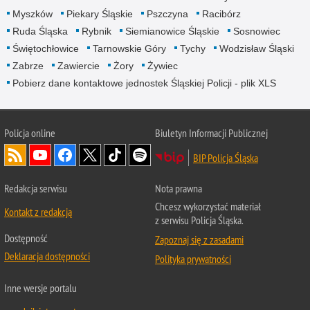
Myszków
Piekary Śląskie
Pszczyna
Racibórz
Ruda Śląska
Rybnik
Siemianowice Śląskie
Sosnowiec
Świętochłowice
Tarnowskie Góry
Tychy
Wodzisław Śląski
Zabrze
Zawiercie
Żory
Żywiec
Pobierz dane kontaktowe jednostek Śląskiej Policji - plik XLS
Policja online
Biuletyn Informacji Publicznej
BIP Policja Śląska
Redakcja serwisu
Nota prawna
Chcesz wykorzystać materiał
Kontakt z redakcją
z serwisu Policja Śląska.
Dostępność
Zapoznaj się z zasadami
Deklaracja dostępności
Polityka prywatności
Inne wersje portalu