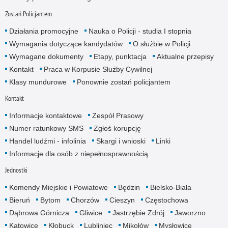
Zostań Policjantem
Działania promocyjne
Nauka o Policji - studia I stopnia
Wymagania dotyczące kandydatów
O służbie w Policji
Wymagane dokumenty
Etapy, punktacja
Aktualne przepisy
Kontakt
Praca w Korpusie Służby Cywilnej
Klasy mundurowe
Ponownie zostań policjantem
Kontakt
Informacje kontaktowe
Zespół Prasowy
Numer ratunkowy SMS
Zgłoś korupcję
Handel ludźmi - infolinia
Skargi i wnioski
Linki
Informacje dla osób z niepełnosprawnością
Jednostki
Komendy Miejskie i Powiatowe
Będzin
Bielsko-Biała
Bieruń
Bytom
Chorzów
Cieszyn
Częstochowa
Dąbrowa Górnicza
Gliwice
Jastrzębie Zdrój
Jaworzno
Katowice
Kłobuck
Lubliniec
Mikołów
Mysłowice