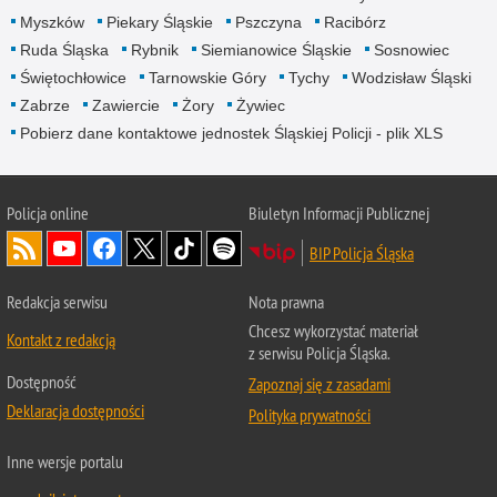
Myszków
Piekary Śląskie
Pszczyna
Racibórz
Ruda Śląska
Rybnik
Siemianowice Śląskie
Sosnowiec
Świętochłowice
Tarnowskie Góry
Tychy
Wodzisław Śląski
Zabrze
Zawiercie
Żory
Żywiec
Pobierz dane kontaktowe jednostek Śląskiej Policji - plik XLS
Policja online
Biuletyn Informacji Publicznej
BIP Policja Śląska
Redakcja serwisu
Nota prawna
Chcesz wykorzystać materiał
Kontakt z redakcją
z serwisu Policja Śląska.
Dostępność
Zapoznaj się z zasadami
Deklaracja dostępności
Polityka prywatności
Inne wersje portalu