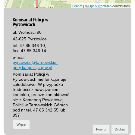
Leaflet
| ©
OpenStreetMap
contributors
Komisariat Policji w
Pyrzowicach
ul. Wolności 90
42-625 Pyrzowice
tel: 47 85 346 10,
fax: 47 85 346 14
e-mail:
pyrzowice@tarnowskie-
gory.ka.policja.gov.pl
Komisariat Policji w
Pyrzowicach nie funkcjonuje
całodobowo. W przypadku
trudności z nawiązaniem
kontaktu, proszę kontaktować
się z Komendą Powiatową
Policji w Tarnowskich Górach
pod nr tel. 47 85 342 55 lub
997
Więcej
Powrót
Drukuj