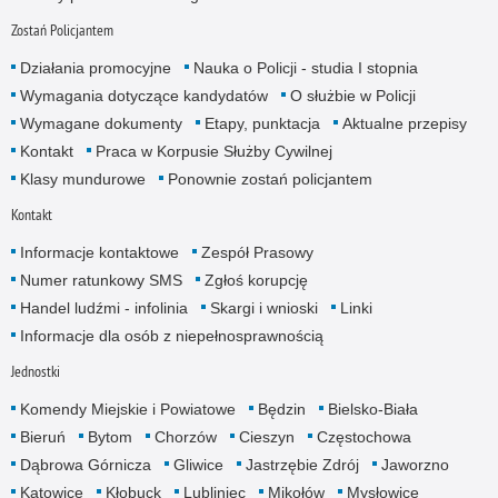
Zostań Policjantem
Działania promocyjne
Nauka o Policji - studia I stopnia
Wymagania dotyczące kandydatów
O służbie w Policji
Wymagane dokumenty
Etapy, punktacja
Aktualne przepisy
Kontakt
Praca w Korpusie Służby Cywilnej
Klasy mundurowe
Ponownie zostań policjantem
Kontakt
Informacje kontaktowe
Zespół Prasowy
Numer ratunkowy SMS
Zgłoś korupcję
Handel ludźmi - infolinia
Skargi i wnioski
Linki
Informacje dla osób z niepełnosprawnością
Jednostki
Komendy Miejskie i Powiatowe
Będzin
Bielsko-Biała
Bieruń
Bytom
Chorzów
Cieszyn
Częstochowa
Dąbrowa Górnicza
Gliwice
Jastrzębie Zdrój
Jaworzno
Katowice
Kłobuck
Lubliniec
Mikołów
Mysłowice