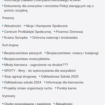
Informacje Zakładu Emerytalno-Rentowego MSWiA
Dokumenty dla emerytów i rencistów Policji starających się o
pomoc socjalną
Prewencja
Aktualności
Akcje i Kampanie Społeczne
Centrum Profilaktyki Społecznej
Przemoc Domowa
Kraina Sznupka
Ochrona zwierząt i środowiska
Ruch drogowy
Bezpieczeństwo pieszych
Bezpieczeństwo: rowery i hulajnogi
Bezpieczeństwo motocyklistów
Młody kierowca - zagrożenie na drodze???
SPOTY - filmy - do wykorzystania dla wszystkich
Stop agresji drogowej
Odblaskowa Szkoła 2025
Odblaskowa szkoła 2024
Informacje dla kierowców
Projekty zmian organizacji ruchu
Punkty karne
Kryminalny
Osoby poszukiwane i zaginione
Aktualności