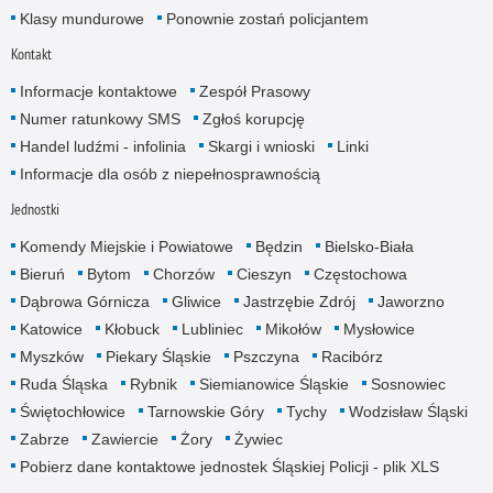
Klasy mundurowe
Ponownie zostań policjantem
Kontakt
Informacje kontaktowe
Zespół Prasowy
Numer ratunkowy SMS
Zgłoś korupcję
Handel ludźmi - infolinia
Skargi i wnioski
Linki
Informacje dla osób z niepełnosprawnością
Jednostki
Komendy Miejskie i Powiatowe
Będzin
Bielsko-Biała
Bieruń
Bytom
Chorzów
Cieszyn
Częstochowa
Dąbrowa Górnicza
Gliwice
Jastrzębie Zdrój
Jaworzno
Katowice
Kłobuck
Lubliniec
Mikołów
Mysłowice
Myszków
Piekary Śląskie
Pszczyna
Racibórz
Ruda Śląska
Rybnik
Siemianowice Śląskie
Sosnowiec
Świętochłowice
Tarnowskie Góry
Tychy
Wodzisław Śląski
Zabrze
Zawiercie
Żory
Żywiec
Pobierz dane kontaktowe jednostek Śląskiej Policji - plik XLS