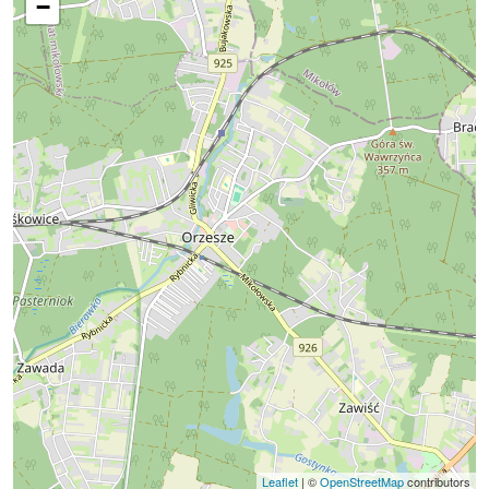
−
Leaflet
| ©
OpenStreetMap
contributors