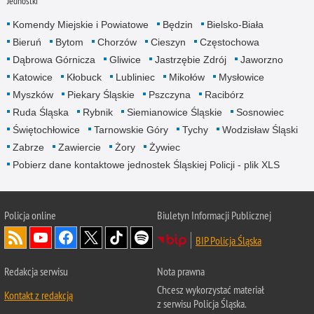
Jednostki
Komendy Miejskie i Powiatowe
Będzin
Bielsko-Biała
Bieruń
Bytom
Chorzów
Cieszyn
Częstochowa
Dąbrowa Górnicza
Gliwice
Jastrzębie Zdrój
Jaworzno
Katowice
Kłobuck
Lubliniec
Mikołów
Mysłowice
Myszków
Piekary Śląskie
Pszczyna
Racibórz
Ruda Śląska
Rybnik
Siemianowice Śląskie
Sosnowiec
Świętochłowice
Tarnowskie Góry
Tychy
Wodzisław Śląski
Zabrze
Zawiercie
Żory
Żywiec
Pobierz dane kontaktowe jednostek Śląskiej Policji - plik XLS
Policja online
Biuletyn Informacji Publicznej
BIP Policja Śląska
Redakcja serwisu
Nota prawna
Chcesz wykorzystać materiał
Kontakt z redakcją
z serwisu Policja Śląska.