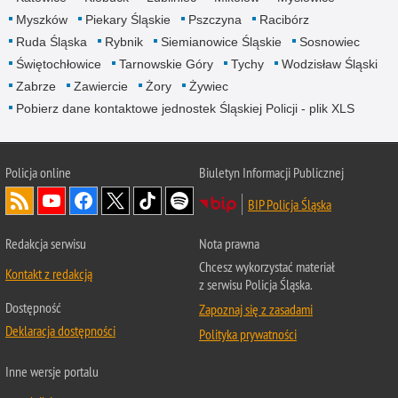
Myszków
Piekary Śląskie
Pszczyna
Racibórz
Ruda Śląska
Rybnik
Siemianowice Śląskie
Sosnowiec
Świętochłowice
Tarnowskie Góry
Tychy
Wodzisław Śląski
Zabrze
Zawiercie
Żory
Żywiec
Pobierz dane kontaktowe jednostek Śląskiej Policji - plik XLS
Policja online
Biuletyn Informacji Publicznej
BIP Policja Śląska
Redakcja serwisu
Nota prawna
Chcesz wykorzystać materiał
Kontakt z redakcją
z serwisu Policja Śląska.
Dostępność
Zapoznaj się z zasadami
Deklaracja dostępności
Polityka prywatności
Inne wersje portalu