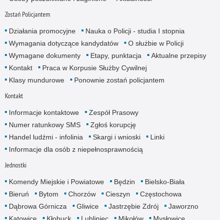
Zostań Policjantem
Działania promocyjne
Nauka o Policji - studia I stopnia
Wymagania dotyczące kandydatów
O służbie w Policji
Wymagane dokumenty
Etapy, punktacja
Aktualne przepisy
Kontakt
Praca w Korpusie Służby Cywilnej
Klasy mundurowe
Ponownie zostań policjantem
Kontakt
Informacje kontaktowe
Zespół Prasowy
Numer ratunkowy SMS
Zgłoś korupcję
Handel ludźmi - infolinia
Skargi i wnioski
Linki
Informacje dla osób z niepełnosprawnością
Jednostki
Komendy Miejskie i Powiatowe
Będzin
Bielsko-Biała
Bieruń
Bytom
Chorzów
Cieszyn
Częstochowa
Dąbrowa Górnicza
Gliwice
Jastrzębie Zdrój
Jaworzno
Katowice
Kłobuck
Lubliniec
Mikołów
Mysłowice