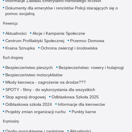
Informacje Zakładu Emerytalno-Rentowego MSWiA
Dokumenty dla emerytów i rencistów Policji starających się o
pomoc socjalną
Prewencja
Aktualności
Akcje i Kampanie Społeczne
Centrum Profilaktyki Społecznej
Przemoc Domowa
Kraina Sznupka
Ochrona zwierząt i środowiska
Ruch drogowy
Bezpieczeństwo pieszych
Bezpieczeństwo: rowery i hulajnogi
Bezpieczeństwo motocyklistów
Młody kierowca - zagrożenie na drodze???
SPOTY - filmy - do wykorzystania dla wszystkich
Stop agresji drogowej
Odblaskowa Szkoła 2025
Odblaskowa szkoła 2024
Informacje dla kierowców
Projekty zmian organizacji ruchu
Punkty karne
Kryminalny
Osoby poszukiwane i zaginione
Aktualności