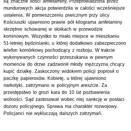
są znaczne ilości amfetaminy. Przeprowadzona przez
mundurowych akcja potwierdziła w całości wcześniejsze
ustalenia. W pomieszczeniu piwicznym przy ulicy
Kościuszki ujawniono prawie pół kilograma amfetaminy
skrzętnie schowanej w słoikach w przewodzie
kominowym. Wszystko to miało miejsce w mieszkaniu
51-letniej będzinianki, u której dodatkowo zabezpieczono
telefon komórkowy pochodzący z rozboju. W trakcie
wykonywanych czynności przeszukania w pewnym
momencie do drzwi zadzwonił młody mężczyzna chcący
kupić działkę. Zaskoczony widokiem policji poprosił o
paczkę papierosów. Kobietę, u której ujawniono
narkotyki, zatrzymano w policyjnym areszcie. Za
przestępstwo to grozi kara do 10 lat pozbawienia
wolności. Sąd zastosował wobec niej sankcję w postaci
dozoru policyjnego. Sprawa ma charakter rozwojowy.
Policjanci nie wykluczają dalszych zatrzymań.