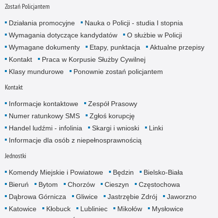
Zostań Policjantem
Działania promocyjne
Nauka o Policji - studia I stopnia
Wymagania dotyczące kandydatów
O służbie w Policji
Wymagane dokumenty
Etapy, punktacja
Aktualne przepisy
Kontakt
Praca w Korpusie Służby Cywilnej
Klasy mundurowe
Ponownie zostań policjantem
Kontakt
Informacje kontaktowe
Zespół Prasowy
Numer ratunkowy SMS
Zgłoś korupcję
Handel ludźmi - infolinia
Skargi i wnioski
Linki
Informacje dla osób z niepełnosprawnością
Jednostki
Komendy Miejskie i Powiatowe
Będzin
Bielsko-Biała
Bieruń
Bytom
Chorzów
Cieszyn
Częstochowa
Dąbrowa Górnicza
Gliwice
Jastrzębie Zdrój
Jaworzno
Katowice
Kłobuck
Lubliniec
Mikołów
Mysłowice