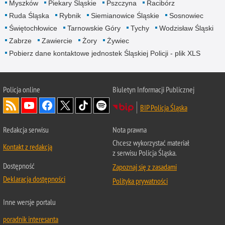
Myszków
Piekary Śląskie
Pszczyna
Racibórz
Ruda Śląska
Rybnik
Siemianowice Śląskie
Sosnowiec
Świętochłowice
Tarnowskie Góry
Tychy
Wodzisław Śląski
Zabrze
Zawiercie
Żory
Żywiec
Pobierz dane kontaktowe jednostek Śląskiej Policji - plik XLS
Policja online
Biuletyn Informacji Publicznej
BIP Policja Śląska
Redakcja serwisu
Nota prawna
Chcesz wykorzystać materiał
Kontakt z redakcją
z serwisu Policja Śląska.
Dostępność
Zapoznaj się z zasadami
Deklaracja dostępności
Polityka prywatności
Inne wersje portalu
poradnik interesanta