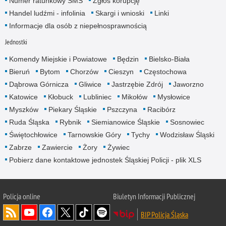
Numer ratunkowy SMS
Zgłoś korupcję
Handel ludźmi - infolinia
Skargi i wnioski
Linki
Informacje dla osób z niepełnosprawnością
Jednostki
Komendy Miejskie i Powiatowe
Będzin
Bielsko-Biała
Bieruń
Bytom
Chorzów
Cieszyn
Częstochowa
Dąbrowa Górnicza
Gliwice
Jastrzębie Zdrój
Jaworzno
Katowice
Kłobuck
Lubliniec
Mikołów
Mysłowice
Myszków
Piekary Śląskie
Pszczyna
Racibórz
Ruda Śląska
Rybnik
Siemianowice Śląskie
Sosnowiec
Świętochłowice
Tarnowskie Góry
Tychy
Wodzisław Śląski
Zabrze
Zawiercie
Żory
Żywiec
Pobierz dane kontaktowe jednostek Śląskiej Policji - plik XLS
Policja online
Biuletyn Informacji Publicznej
BIP Policja Śląska