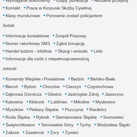
Wymagane dokumenty
Etapy, punktacja
Aktualne przepisy
Kontakt
Praca w Korpusie Służby Cywilnej
Klasy mundurowe
Ponownie zostań policjantem
Kontakt
Informacje kontaktowe
Zespół Prasowy
Numer ratunkowy SMS
Zgłoś korupcję
Handel ludźmi - infolinia
Skargi i wnioski
Linki
Informacje dla osób z niepełnosprawnością
Jednostki
Komendy Miejskie i Powiatowe
Będzin
Bielsko-Biała
Bieruń
Bytom
Chorzów
Cieszyn
Częstochowa
Dąbrowa Górnicza
Gliwice
Jastrzębie Zdrój
Jaworzno
Katowice
Kłobuck
Lubliniec
Mikołów
Mysłowice
Myszków
Piekary Śląskie
Pszczyna
Racibórz
Ruda Śląska
Rybnik
Siemianowice Śląskie
Sosnowiec
Świętochłowice
Tarnowskie Góry
Tychy
Wodzisław Śląski
Zabrze
Zawiercie
Żory
Żywiec