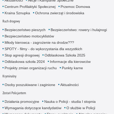
Aktualności
Akcje i Kampanie Społeczne
Centrum Profilaktyki Społecznej
Przemoc Domowa
Kraina Sznupka
Ochrona zwierząt i środowiska
Ruch drogowy
Bezpieczeństwo pieszych
Bezpieczeństwo: rowery i hulajnogi
Bezpieczeństwo motocyklistów
Młody kierowca - zagrożenie na drodze???
SPOTY - filmy - do wykorzystania dla wszystkich
Stop agresji drogowej
Odblaskowa Szkoła 2025
Odblaskowa szkoła 2024
Informacje dla kierowców
Projekty zmian organizacji ruchu
Punkty karne
Kryminalny
Osoby poszukiwane i zaginione
Aktualności
Zostań Policjantem
Działania promocyjne
Nauka o Policji - studia I stopnia
Wymagania dotyczące kandydatów
O służbie w Policji