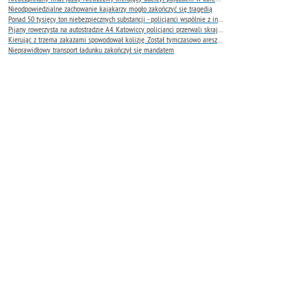
Nieodpowiedzialne zachowanie kajakarzy mogło zakończyć się tragedią
Ponad 50 tysięcy ton niebezpiecznych substancji - policjanci wspólnie z innymi instytucjami oceniają skalę zagrożenia
Pijany rowerzysta na autostradzie A4. Katowiccy policjanci przerwali skrajnie niebezpieczną jazdę
Kierując z trzema zakazami spowodował kolizję. Został tymczasowo aresztowany
Nieprawidłowy transport ładunku zakończył się mandatem