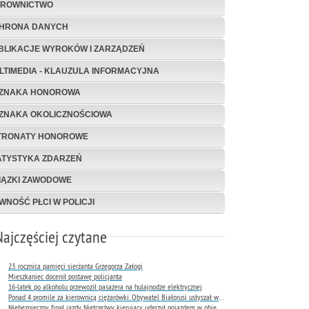
EROWNICTWO
HRONA DANYCH
BLIKACJE WYROKÓW I ZARZĄDZEŃ
LTIMEDIA - KLAUZULA INFORMACYJNA
ZNAKA HONOROWA
ZNAKA OKOLICZNOŚCIOWA
TRONATY HONOROWE
ATYSTYKA ZDARZEŃ
IĄZKI ZAWODOWE
WNOŚĆ PŁCI W POLICJI
Najczęściej czytane
23. rocznica pamięci sierżanta Grzegorza Załogi
Mieszkaniec docenił postawę policjanta
16-latek po alkoholu przewoził pasażera na hulajnodze elektrycznej
Ponad 4 promile za kierownicą ciężarówki. Obywatel Białorusi usłyszał wyrok już następnego dnia
Niebezpieczny finał jazdy. Nietrzeźwy kierujący uderzył pojazdem w obiekt Komendy Miejskiej Policji w Rybniku