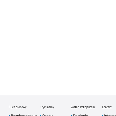
Ruch drogowy
Kryminalny
Zostań Policjantem
Kontakt
Bezpieczeństwo
Osoby
Działania
Inform