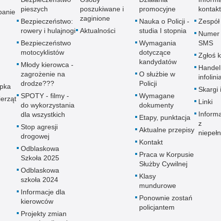
pieszych
poszukiwane i
promocyjne
kontak
panie
zaginione
Bezpieczeństwo:
Nauka o Policji -
Zespół
rowery i hulajnogi
Aktualności
studia I stopnia
Numer 
Bezpieczeństwo
Wymagania
SMS
motocyklistów
dotyczące
Zgłoś 
kandydatów
Młody kierowca -
Handel
zagrożenie na
O służbie w
infolini
drodze???
Policji
upka
Skargi 
SPOTY - filmy -
Wymagane
erząt
Linki
do wykorzystania
dokumenty
Inform
dla wszystkich
Etapy, punktacja
z
Stop agresji
Aktualne przepisy
niepeł
drogowej
Kontakt
Odblaskowa
Praca w Korpusie
Szkoła 2025
Służby Cywilnej
Odblaskowa
Klasy
szkoła 2024
mundurowe
Informacje dla
Ponownie zostań
kierowców
policjantem
Projekty zmian