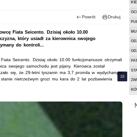
KI
OC
Powrót
Drukuj
PU
MU
owcę Fiata Seicento. Dzisiaj około 10.00
żczyzna, który usiadł za kierownica swojego
OD
ymany do kontroli...
OD
 Fiata Seicento. Dzisiaj około 10.00 funkcjonariusze otrzymali
PA
nica swojego samochodu jest pijany. Kierowca został
ST
zało się, że 29-letni tyszanin ma 3,7 promila w wydychanym
w stanie nietrzeźwym grozi mu kara do 2 lat pozbawienia
ZW
RÓ