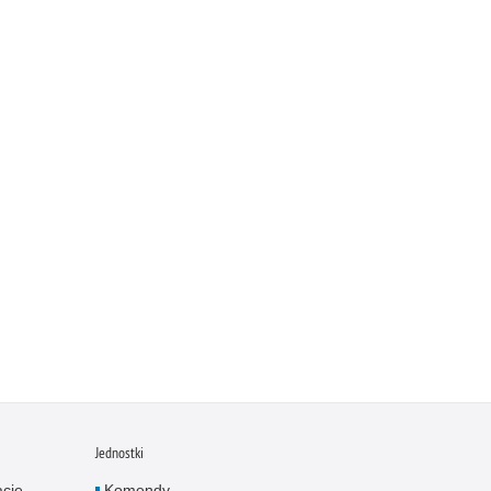
Jednostki
acje
Komendy