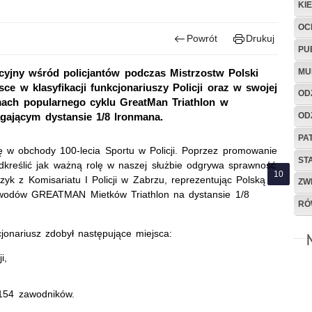
KI
OC
Powrót
Drukuj
PU
MU
yjny wśród policjantów podczas Mistrzostw Polski
jsce w klasyfikacji funkcjonariuszy Policji oraz w swojej
OD
mach popularnego cyklu GreatMan Triathlon w
OD
agającym dystansie 1/8 Ironmana.
PA
ę w obchody 100-lecia Sportu w Policji. Poprzez promowanie
ST
dkreślić jak ważną rolę w naszej służbie odgrywa sprawność
yk z Komisariatu I Policji w Zabrzu, reprezentując Polską
ZW
zawodów GREATMAN Mietków Triathlon na dystansie 1/8
RÓ
cjonariusz zdobył następujące miejsca:
i,
 154 zawodników.