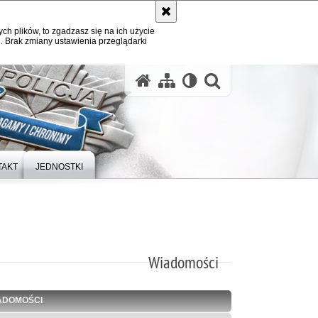
ych plików, to zgadzasz się na ich użycie
. Brak zmiany ustawienia przeglądarki
otwórz wysz
TAKT
JEDNOSTKI
Wiadomości
ADOMOŚCI