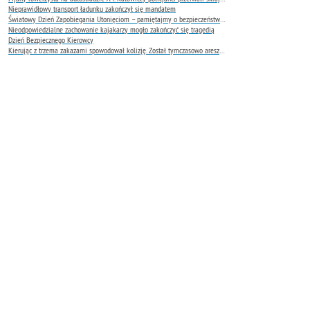
Nieprawidłowy transport ładunku zakończył się mandatem
Światowy Dzień Zapobiegania Utonięciom – pamiętajmy o bezpieczeństwie nad wodą
Nieodpowiedzialne zachowanie kajakarzy mogło zakończyć się tragedią
Dzień Bezpiecznego Kierowcy
Kierując z trzema zakazami spowodował kolizję. Został tymczasowo aresztowany