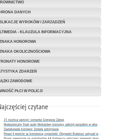
EROWNICTWO
HRONA DANYCH
BLIKACJE WYROKÓW I ZARZĄDZEŃ
LTIMEDIA - KLAUZULA INFORMACYJNA
ZNAKA HONOROWA
ZNAKA OKOLICZNOŚCIOWA
TRONATY HONOROWE
ATYSTYKA ZDARZEŃ
IĄZKI ZAWODOWE
WNOŚĆ PŁCI W POLICJI
Najczęściej czytane
23. rocznica pamięci sierżanta Grzegorza Załogi
Niebezpieczny finał jazdy. Nietrzeźwy kierujący uderzył pojazdem w obiekt Komendy Miejskiej Policji w Rybniku
Zaatakowała kierowcę. Została zatrzymana
Ponad 4 promile za kierownicą ciężarówki. Obywatel Białorusi usłyszał wyrok już następnego dnia
Pijany rowerzysta na autostradzie A4. Katowiccy policjanci przerwali skrajnie niebezpieczną jazdę