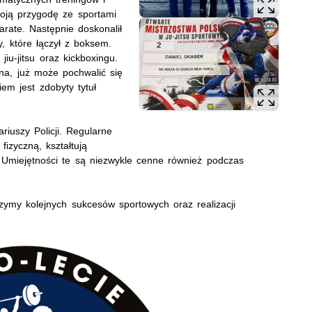
woją przygodę ze sportami
arate. Następnie doskonalił
y, które łączył z boksem.
jiu-jitsu oraz kickboxingu.
a, już może pochwalić się
em jest zdobyty tytuł
riuszy Policji. Regularne
izyczną, kształtują
. Umiejętności te są niezwykle cenne również podczas
zymy kolejnych sukcesów sportowych oraz realizacji