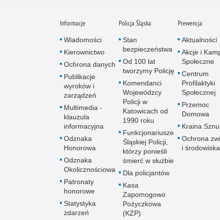
Informacje
Policja Śląska
Prewencja
Wiadomości
Stan
Aktualności
bezpieczeństwa
Kierownictwo
Akcje i Kam
Od 100 lat
Społeczne
Ochrona danych
tworzymy Policję
Centrum
Publikacje
Komendanci
Profilaktyki
wyroków i
Wojewódzcy
Społecznej
zarządzeń
Policji w
Przemoc
Multimedia -
Katowicach od
Domowa
klauzula
1990 roku
informacyjna
Kraina Szn
Funkcjonariusze
Odznaka
Ochrona zwi
Śląskiej Policji,
Honorowa
i środowiska
którzy ponieśli
Odznaka
śmierć w służbie
Okolicznościowa
Dla policjantów
Patronaty
Kasa
honorowe
Zapomogowo
Statystyka
Pożyczkowa
zdarzeń
(KZP)