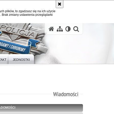
ych plików, to zgadzasz się na ich użycie
. Brak zmiany ustawienia przeglądarki
otwórz wysz
TAKT
JEDNOSTKI
Wiadomości
ADOMOŚCI