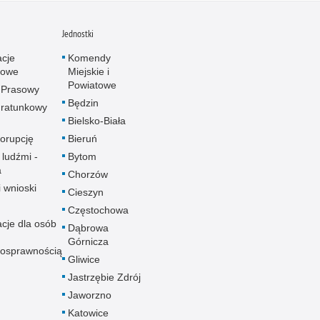
Jednostki
acje
Komendy
towe
Miejskie i
Powiatowe
 Prasowy
Będzin
ratunkowy
Bielsko-Biała
korupcję
Bieruń
 ludźmi -
Bytom
a
Chorzów
i wnioski
Cieszyn
Częstochowa
acje dla osób
Dąbrowa
Górnicza
nosprawnością
Gliwice
Jastrzębie Zdrój
Jaworzno
Katowice