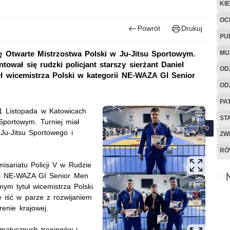
KI
OC
Powrót
Drukuj
PU
MU
 Otwarte Mistrzostwa Polski w Ju-Jitsu Sportowym.
ował się rudzki policjant starszy sierżant Daniel
OD
uł wicemistrza Polski w kategorii NE-WAZA GI Senior
OD
PA
1 Listopada w Katowicach
ST
Sportowym. Turniej miał
u-Jitsu Sportowego i
ZW
.
RÓ
misariatu Policji V w Rudzie
ii NE-WAZA GI Senior Men
ym tytuł wicemistrza Polski.
e iść w parze z rozwijaniem
enie krajowej.
ematycznych treningów i