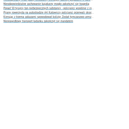
Nieodpowiedzialne zachowanie kajakarzy mogło zakończyć się tragedią
Ponad 50 tysięcy ton niebezpiecznych substancji - policjanci wspólnie z innymi instytucjami oceniają skalę zagrożenia
Pijany rowerzysta na autostradzie A4. Katowiccy policjanci przerwali skrajnie niebezpieczną jazdę
Kierując z trzema zakazami spowodował kolizję. Został tymczasowo aresztowany
Nieprawidłowy transport ładunku zakończył się mandatem