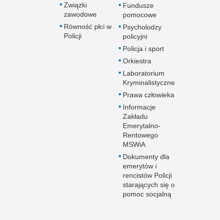
Związki
Fundusze
zawodowe
pomocowe
Równość płci w
Psycholodzy
Policji
policyjni
Policja i sport
Orkiestra
Laboratorium
Kryminalistyczne
Prawa człowieka
Informacje
Zakładu
Emerytalno-
Rentowego
MSWiA
Dokumenty dla
emerytów i
rencistów Policji
starających się o
pomoc socjalną