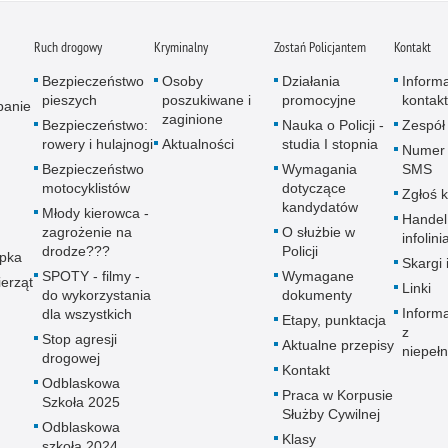
Ruch drogowy
Kryminalny
Zostań Policjantem
Kontakt
Bezpieczeństwo
Osoby
Działania
Inform
pieszych
poszukiwane i
promocyjne
kontak
panie
zaginione
Bezpieczeństwo:
Nauka o Policji -
Zespół
rowery i hulajnogi
Aktualności
studia I stopnia
Numer 
Bezpieczeństwo
Wymagania
SMS
motocyklistów
dotyczące
Zgłoś 
kandydatów
Młody kierowca -
Handel
zagrożenie na
O służbie w
infolini
drodze???
Policji
upka
Skargi 
SPOTY - filmy -
Wymagane
erząt
Linki
do wykorzystania
dokumenty
Inform
dla wszystkich
Etapy, punktacja
z
Stop agresji
Aktualne przepisy
niepeł
drogowej
Kontakt
Odblaskowa
Praca w Korpusie
Szkoła 2025
Służby Cywilnej
Odblaskowa
Klasy
szkoła 2024