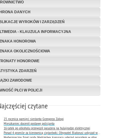
EROWNICTWO
HRONA DANYCH
BLIKACJE WYROKÓW I ZARZĄDZEŃ
LTIMEDIA - KLAUZULA INFORMACYJNA
ZNAKA HONOROWA
ZNAKA OKOLICZNOŚCIOWA
TRONATY HONOROWE
ATYSTYKA ZDARZEŃ
IĄZKI ZAWODOWE
WNOŚĆ PŁCI W POLICJI
Najczęściej czytane
23. rocznica pamięci sierżanta Grzegorza Załogi
Mieszkaniec docenił postawę policjanta
16-latek po alkoholu przewoził pasażera na hulajnodze elektrycznej
Ponad 4 promile za kierownicą ciężarówki. Obywatel Białorusi usłyszał wyrok już następnego dnia
Niebezpieczny finał jazdy. Nietrzeźwy kierujący uderzył pojazdem w obiekt Komendy Miejskiej Policji w Rybniku