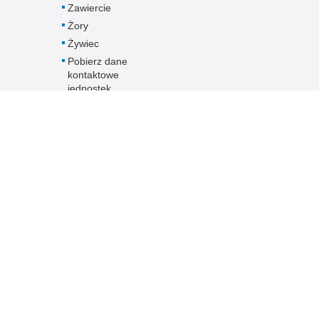
Zawiercie
Żory
Żywiec
Pobierz dane
kontaktowe
jednostek
Śląskiej Policji -
plik XLS
Inne wersje portalu
ateriał
poradnik interesanta
ka.
wersja tekstowa
ami