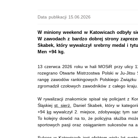
Data publikacji 15.06.2026
W miniony weekend w Katowicach odbyły się
W zawodach z bardzo dobrej strony zaprezent
Skabek, który wywalczył srebrny medal i tyt
Men +94 kg.
13 czerwca 2026 roku w hali MOSiR przy ulicy 1
rozegrano Otwarte Mistrzostwa Polski w Ju-Jitsu 
rangę zawodów rankingowych Polskiego Związku J
zgromadził czołowych zawodników z całego kraju
W rywalizacji znakomicie spisał się policjant z Ko
Śląskiej
st. sierż.
Daniel Skabek, który w kategor
+94
kg
wywalczył 2. miejsce, zdobywając tym sam
To kolejny dowód na to, że policyjna służba moż
sportowych pasji oraz osiąganiem sukcesów na ar
Sukces w Katowicach jest efektem wielu lat syst