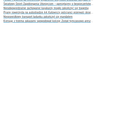
Światowy Dzień Zapobiegania Utonięciom – pamiętajmy o bezpieczeństwie nad wodą
Nieodpowiedzialne zachowanie kajakarzy mogło zakończyć się tragedią
Pijany rowerzysta na autostradzie A4. Katowiccy policjanci przerwali skrajnie niebezpieczną jazdę
Nieprawidłowy transport ładunku zakończył się mandatem
Kierując z trzema zakazami spowodował kolizję. Został tymczasowo aresztowany