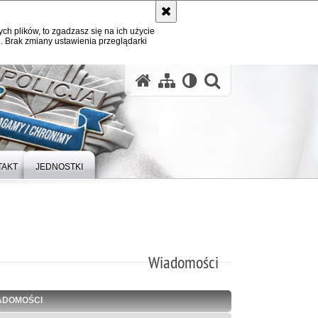
ych plików, to zgadzasz się na ich użycie
. Brak zmiany ustawienia przeglądarki
otwórz wysz
TAKT
JEDNOSTKI
Wiadomości
ADOMOŚCI