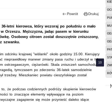
KI
OC
Powrót
Drukuj
PU
MU
6-letni kierowca, który wczoraj po południu o mało
81 w Orzeszu. Mężczyzna, jadąc pasem w kierunku
OD
rówkę. Osobowy citroen został doszczętnie zniszczony,
OD
ez szwanku.
PA
im odcinku krajowej "wiślanki" około godziny 15.00. Kierujący
ST
ać nieprawidłowy manewr zmiany pasa ruchu i uderzył w tył
ątem ostrzegawczym, ciężarówki. Skala zniszczeń samochodu
ZW
tragedią, tymczasem po zderzeniu 36-latek samodzielnie
RÓ
był trzeźwy. Mieszkaniec powiatu cieszyńskiego został
na to, że podczas codziennych podróży skupienie kierowców
żności to znaczące elementy wpływające na poziom
wyczajne zagapienie się może przynieść daleko idące