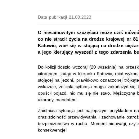
Data publikacji 21.09.2023
O niesamowitym szczęściu może dziś mówić 3
co nie stracił życia na drodze krajowej nr 
Katowic, wbił się w stojącą na drodze cięża
a jego kierujący wyszedł z tego zdarzenia b
Do kolizji doszło wczoraj (20 września) na orzesk
citroenem, jadąc w kierunku Katowic, miał wykon
stojącej na jezdni, prawidłowo oznaczonej trójk
wskazuje, że cała sytuacja mogła zakończyć się 
opuścił pojazd, nic mu się nie stało. Mężczyzna 
ukarany mandatem.
Zaistniała sytuacja jest najlepszym przykładem 
oraz zdolność przewidywania i zachowanie ostro
bezpieczeństwa w ruchu. Moment nieuwagi, czy z
konsekwencje!