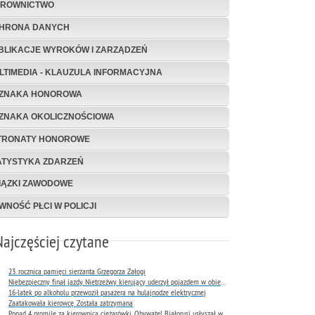
EROWNICTWO
HRONA DANYCH
BLIKACJE WYROKÓW I ZARZĄDZEŃ
LTIMEDIA - KLAUZULA INFORMACYJNA
ZNAKA HONOROWA
ZNAKA OKOLICZNOŚCIOWA
TRONATY HONOROWE
ATYSTYKA ZDARZEŃ
IĄZKI ZAWODOWE
WNOŚĆ PŁCI W POLICJI
Najczęściej czytane
23. rocznica pamięci sierżanta Grzegorza Załogi
Niebezpieczny finał jazdy. Nietrzeźwy kierujący uderzył pojazdem w obiekt Komendy Miejskiej Policji w Rybniku
16-latek po alkoholu przewoził pasażera na hulajnodze elektrycznej
Zaatakowała kierowcę. Została zatrzymana
Ponad 4 promile za kierownicą ciężarówki. Obywatel Białorusi usłyszał wyrok już następnego dnia