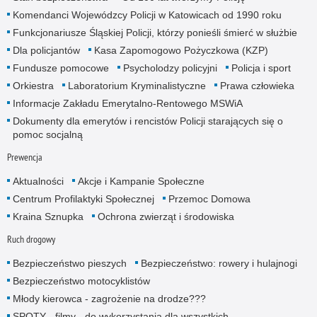
Komendanci Wojewódzcy Policji w Katowicach od 1990 roku
Funkcjonariusze Śląskiej Policji, którzy ponieśli śmierć w służbie
Dla policjantów
Kasa Zapomogowo Pożyczkowa (KZP)
Fundusze pomocowe
Psycholodzy policyjni
Policja i sport
Orkiestra
Laboratorium Kryminalistyczne
Prawa człowieka
Informacje Zakładu Emerytalno-Rentowego MSWiA
Dokumenty dla emerytów i rencistów Policji starających się o
pomoc socjalną
Prewencja
Aktualności
Akcje i Kampanie Społeczne
Centrum Profilaktyki Społecznej
Przemoc Domowa
Kraina Sznupka
Ochrona zwierząt i środowiska
Ruch drogowy
Bezpieczeństwo pieszych
Bezpieczeństwo: rowery i hulajnogi
Bezpieczeństwo motocyklistów
Młody kierowca - zagrożenie na drodze???
SPOTY - filmy - do wykorzystania dla wszystkich