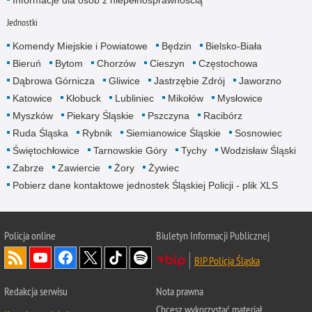
Informacje dla osób z niepełnosprawnością
Jednostki
Komendy Miejskie i Powiatowe
Będzin
Bielsko-Biała
Bieruń
Bytom
Chorzów
Cieszyn
Częstochowa
Dąbrowa Górnicza
Gliwice
Jastrzębie Zdrój
Jaworzno
Katowice
Kłobuck
Lubliniec
Mikołów
Mysłowice
Myszków
Piekary Śląskie
Pszczyna
Racibórz
Ruda Śląska
Rybnik
Siemianowice Śląskie
Sosnowiec
Świętochłowice
Tarnowskie Góry
Tychy
Wodzisław Śląski
Zabrze
Zawiercie
Żory
Żywiec
Pobierz dane kontaktowe jednostek Śląskiej Policji - plik XLS
Policja online
Biuletyn Informacji Publicznej
BIP Policja Śląska
Redakcja serwisu
Nota prawna
Chcesz wykorzystać materiał