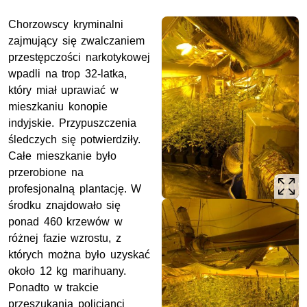
Chorzowscy kryminalni
zajmujący się zwalczaniem
przestępczości narkotykowej
wpadli na trop 32-latka,
który miał uprawiać w
mieszkaniu konopie
indyjskie. Przypuszczenia
śledczych się potwierdziły.
Całe mieszkanie było
przerobione na
profesjonalną plantację. W
środku znajdowało się
ponad 460 krzewów w
różnej fazie wzrostu, z
których można było uzyskać
około 12 kg marihuany.
Ponadto w trakcie
przeszukania policjanci