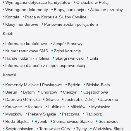
Wymagania dotyczące kandydatów
O służbie w Policji
Wymagane dokumenty
Etapy, punktacja
Aktualne przepisy
Kontakt
Praca w Korpusie Służby Cywilnej
Klasy mundurowe
Ponownie zostań policjantem
Kontakt
Informacje kontaktowe
Zespół Prasowy
Numer ratunkowy SMS
Zgłoś korupcję
Handel ludźmi - infolinia
Skargi i wnioski
Linki
Informacje dla osób z niepełnosprawnością
Jednostki
Komendy Miejskie i Powiatowe
Będzin
Bielsko-Biała
Bieruń
Bytom
Chorzów
Cieszyn
Częstochowa
Dąbrowa Górnicza
Gliwice
Jastrzębie Zdrój
Jaworzno
Katowice
Kłobuck
Lubliniec
Mikołów
Mysłowice
Myszków
Piekary Śląskie
Pszczyna
Racibórz
Ruda Śląska
Rybnik
Siemianowice Śląskie
Sosnowiec
Świętochłowice
Tarnowskie Góry
Tychy
Wodzisław Śląski