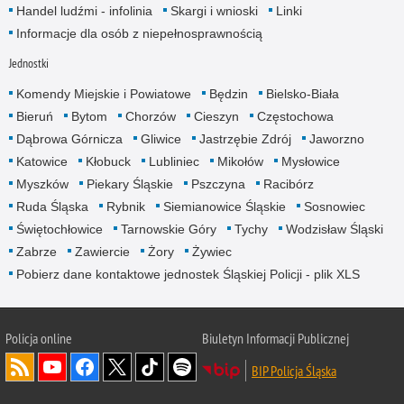
Handel ludźmi - infolinia
Skargi i wnioski
Linki
Informacje dla osób z niepełnosprawnością
Jednostki
Komendy Miejskie i Powiatowe
Będzin
Bielsko-Biała
Bieruń
Bytom
Chorzów
Cieszyn
Częstochowa
Dąbrowa Górnicza
Gliwice
Jastrzębie Zdrój
Jaworzno
Katowice
Kłobuck
Lubliniec
Mikołów
Mysłowice
Myszków
Piekary Śląskie
Pszczyna
Racibórz
Ruda Śląska
Rybnik
Siemianowice Śląskie
Sosnowiec
Świętochłowice
Tarnowskie Góry
Tychy
Wodzisław Śląski
Zabrze
Zawiercie
Żory
Żywiec
Pobierz dane kontaktowe jednostek Śląskiej Policji - plik XLS
Policja online
Biuletyn Informacji Publicznej
BIP Policja Śląska