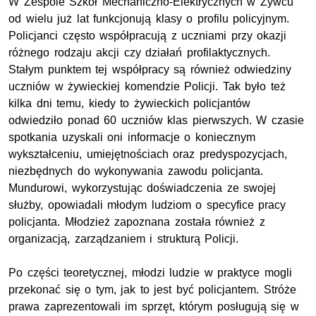
W Zespole Szkół Mechaniczno-Elektrycznych w Żywcu
od wielu już lat funkcjonują klasy o profilu policyjnym.
Policjanci często współpracują z uczniami przy okazji
różnego rodzaju akcji czy działań profilaktycznych.
Stałym punktem tej współpracy są również odwiedziny
uczniów w żywieckiej komendzie Policji. Tak było też
kilka dni temu, kiedy to żywieckich policjantów
odwiedziło ponad 60 uczniów klas pierwszych. W czasie
spotkania uzyskali oni informacje o koniecznym
wykształceniu, umiejętnościach oraz predyspozycjach,
niezbędnych do wykonywania zawodu policjanta.
Mundurowi, wykorzystując doświadczenia ze swojej
służby, opowiadali młodym ludziom o specyfice pracy
policjanta. Młodzież zapoznana została również z
organizacją, zarządzaniem i strukturą Policji.
Po części teoretycznej, młodzi ludzie w praktyce mogli
przekonać się o tym, jak to jest być policjantem. Stróże
prawa zaprezentowali im sprzęt, którym posługują się w