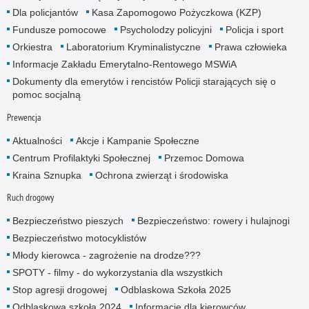
Dla policjantów
Kasa Zapomogowo Pożyczkowa (KZP)
Fundusze pomocowe
Psycholodzy policyjni
Policja i sport
Orkiestra
Laboratorium Kryminalistyczne
Prawa człowieka
Informacje Zakładu Emerytalno-Rentowego MSWiA
Dokumenty dla emerytów i rencistów Policji starających się o
pomoc socjalną
Prewencja
Aktualności
Akcje i Kampanie Społeczne
Centrum Profilaktyki Społecznej
Przemoc Domowa
Kraina Sznupka
Ochrona zwierząt i środowiska
Ruch drogowy
Bezpieczeństwo pieszych
Bezpieczeństwo: rowery i hulajnogi
Bezpieczeństwo motocyklistów
Młody kierowca - zagrożenie na drodze???
SPOTY - filmy - do wykorzystania dla wszystkich
Stop agresji drogowej
Odblaskowa Szkoła 2025
Odblaskowa szkoła 2024
Informacje dla kierowców