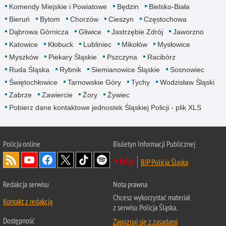
Komendy Miejskie i Powiatowe
Będzin
Bielsko-Biała
Bieruń
Bytom
Chorzów
Cieszyn
Częstochowa
Dąbrowa Górnicza
Gliwice
Jastrzębie Zdrój
Jaworzno
Katowice
Kłobuck
Lubliniec
Mikołów
Mysłowice
Myszków
Piekary Śląskie
Pszczyna
Racibórz
Ruda Śląska
Rybnik
Siemianowice Śląskie
Sosnowiec
Świętochłowice
Tarnowskie Góry
Tychy
Wodzisław Śląski
Zabrze
Zawiercie
Żory
Żywiec
Pobierz dane kontaktowe jednostek Śląskiej Policji - plik XLS
Policja online
Biuletyn Informacji Publicznej
BIP Policja Śląska
Redakcja serwisu
Nota prawna
Chcesz wykorzystać materiał
Kontakt z redakcją
z serwisu Policja Śląska.
Dostępność
Zapoznaj się z zasadami