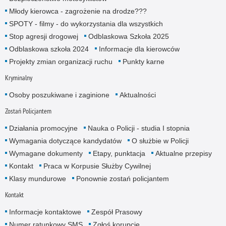
Młody kierowca - zagrożenie na drodze???
SPOTY - filmy - do wykorzystania dla wszystkich
Stop agresji drogowej
Odblaskowa Szkoła 2025
Odblaskowa szkoła 2024
Informacje dla kierowców
Projekty zmian organizacji ruchu
Punkty karne
Kryminalny
Osoby poszukiwane i zaginione
Aktualności
Zostań Policjantem
Działania promocyjne
Nauka o Policji - studia I stopnia
Wymagania dotyczące kandydatów
O służbie w Policji
Wymagane dokumenty
Etapy, punktacja
Aktualne przepisy
Kontakt
Praca w Korpusie Służby Cywilnej
Klasy mundurowe
Ponownie zostań policjantem
Kontakt
Informacje kontaktowe
Zespół Prasowy
Numer ratunkowy SMS
Zgłoś korupcję