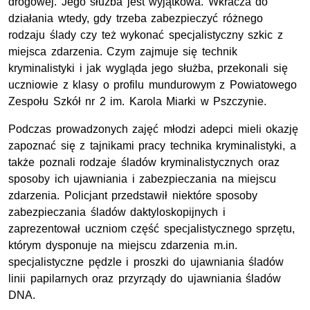
drogowej. Jego służba jest wyjątkowa. Wkracza do
działania wtedy, gdy trzeba zabezpieczyć różnego
rodzaju ślady czy też wykonać specjalistyczny szkic z
miejsca zdarzenia. Czym zajmuje się technik
kryminalistyki i jak wygląda jego służba, przekonali się
uczniowie z klasy o profilu mundurowym z Powiatowego
Zespołu Szkół
nr
2
im.
Karola Miarki w Pszczynie.
Podczas prowadzonych zajęć młodzi adepci mieli okazję
zapoznać się z tajnikami pracy technika kryminalistyki, a
także poznali rodzaje śladów kryminalistycznych oraz
sposoby ich ujawniania i zabezpieczania na miejscu
zdarzenia. Policjant przedstawił niektóre sposoby
zabezpieczania śladów daktyloskopijnych i
zaprezentował uczniom część specjalistycznego sprzętu,
którym dysponuje na miejscu zdarzenia
m.in.
specjalistyczne pędzle i proszki do ujawniania śladów
linii papilarnych oraz przyrządy do ujawniania śladów
DNA.