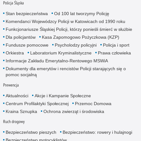
Policja Śląska
Stan bezpieczeństwa
Od 100 lat tworzymy Policję
Komendanci Wojewódzcy Policji w Katowicach od 1990 roku
Funkcjonariusze Śląskiej Policji, którzy ponieśli śmierć w służbie
Dla policjantów
Kasa Zapomogowo Pożyczkowa (KZP)
Fundusze pomocowe
Psycholodzy policyjni
Policja i sport
Orkiestra
Laboratorium Kryminalistyczne
Prawa człowieka
Informacje Zakładu Emerytalno-Rentowego MSWiA
Dokumenty dla emerytów i rencistów Policji starających się o
pomoc socjalną
Prewencja
Aktualności
Akcje i Kampanie Społeczne
Centrum Profilaktyki Społecznej
Przemoc Domowa
Kraina Sznupka
Ochrona zwierząt i środowiska
Ruch drogowy
Bezpieczeństwo pieszych
Bezpieczeństwo: rowery i hulajnogi
Bezpieczeństwo motocyklistów