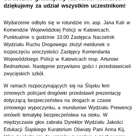
dziękujemy za udział wszystkim uczestnikom!
Wydarzenie odbyło się w rotundzie
im. asp.
Jana Kali w
Komendzie Wojewódzkiej Policji w Katowicach.
Punktualnie o godzinie 10.00 Zastępca Naczelnik
Wydziału Ruchu Drogowego złożył meldunek o
rozpoczęciu uroczystości Zastępcy Komendanta
Wojewódzkiego Policji w Katowicach
insp.
Arturowi
Bednarkowi. Następnie przywitano gości i przedstawicieli
zwycięskich szkół.
W ramach rozpoczynających się na Śląsku ferii
zimowych policjant drogówki przedstawił prezentację
dotyczącą bezpieczeństwa na drogach w czasie
zimowego wypoczynku, a mundurowi Wydziału Prewencji
omówili tematykę bezpieczeństwa na stoku.
W
międzyczasie głos zabrała
Dyrektor Wydziału Jakości
Edukacji
Śląsk
iego
Kurator
ium
Oświaty
Pani Anna Kij,