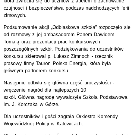
która zwróciła się do uczniów z apelem o zachowanie
czujności i bezpieczeństwa podczas nadchodzących ferii
zimowych.
Podsumowanie akcji „Odblaskowa szkoła” rozpoczęło się
od rozmowy z jej ambasadorem Panem Dawidem
Tomalą oraz prezentacji prac konkursowych
poszczególnych szkół. Podziękowania do uczestników
konkursu skierował
p.
Łukasz Zimnoch - rzecznik
prasowy firmy Tauron
Polska Energia, która była
głównym partnerem konkursu.
Następnie odbyła się główna część uroczystości -
wręczenie nagród dla najlepszych 10
szkół. Główną nagrodę wywalczyła Szkoła Podstawowa
im. J.
Korczaka w Górze.
Dla uczestników i gości zagrała Orkiestra Komendy
Wojewódzkiej Policji w Katowicach.