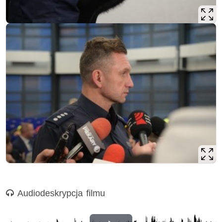
Nagranie audio
Audiodeskrypcja filmu