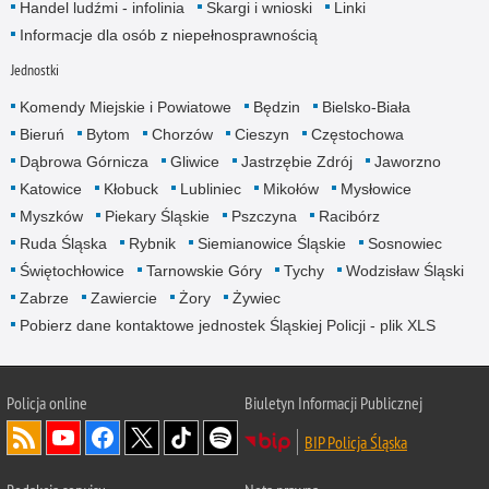
Handel ludźmi - infolinia
Skargi i wnioski
Linki
Informacje dla osób z niepełnosprawnością
Jednostki
Komendy Miejskie i Powiatowe
Będzin
Bielsko-Biała
Bieruń
Bytom
Chorzów
Cieszyn
Częstochowa
Dąbrowa Górnicza
Gliwice
Jastrzębie Zdrój
Jaworzno
Katowice
Kłobuck
Lubliniec
Mikołów
Mysłowice
Myszków
Piekary Śląskie
Pszczyna
Racibórz
Ruda Śląska
Rybnik
Siemianowice Śląskie
Sosnowiec
Świętochłowice
Tarnowskie Góry
Tychy
Wodzisław Śląski
Zabrze
Zawiercie
Żory
Żywiec
Pobierz dane kontaktowe jednostek Śląskiej Policji - plik XLS
Policja online
Biuletyn Informacji Publicznej
BIP Policja Śląska