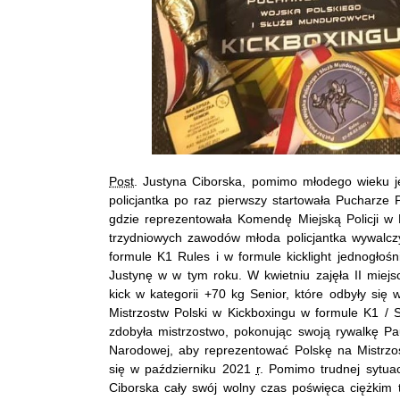
Post
. Justyna Ciborska, pomimo młodego wieku j
policjantka po raz pierwszy startowała Pucharze
gdzie reprezentowała Komendę Miejską Policji w 
trzydniowych zawodów młoda policjantka wywalcz
formule K1 Rules i w formule kicklight jednogłoś
Justynę w w tym roku. W kwietniu zajęła II miej
kick w kategorii +70 kg Senior, które odbyły się
Mistrzostw Polski w Kickboxingu w formule K1 / 
zdobyła mistrzostwo, pokonując swoją rywalkę P
Narodowej, aby reprezentować Polskę na Mistrz
się w październiku 2021
r
. Pomimo trudnej sytua
Ciborska cały swój wolny czas poświęca ciężkim 