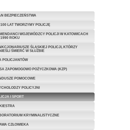
AN BEZPIECZEŃSTWA
 100 LAT TWORZYMY POLICJĘ
MENDANCI WOJEWÓDZCY POLICJI W KATOWICACH
 1990 ROKU
NKCJONARIUSZE ŚLĄSKIEJ POLICJI, KTÓRZY
NIEŚLI ŚMIERĆ W SŁUŻBIE
A POLICJANTÓW
SA ZAPOMOGOWO POŻYCZKOWA (KZP)
NDUSZE POMOCOWE
YCHOLODZY POLICYJNI
LICJA I SPORT
KIESTRA
BORATORIUM KRYMINALISTYCZNE
AWA CZŁOWIEKA