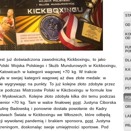
ST
OD
KO
OD
FU
PO
est już doświadczona zawodniczką Kickboxingu, to jako
DL
 Polski Wojska Polskiego i Służb Mundurowych w Kickboxingu,
KA
Katowicach w kategorii wagowej +70 kg. W trakcie
yła w swojej kategorii wagowej aż dwa złote medale: w
FU
nie wygrywając na punkty. To już kolejne złoto zdobyte przez
PS
sce podczas Mistrzostw Polski w Kikcboxingu w formule low
 w Mysłowicach. Kolejne złoto zdobyła kilka dni temu podczas
PO
Senior +70 kg. Tam w walce finałowej
post
. Justyna Ciborska
OR
aulinę Badowską i ponownie dostała powołanie do Kadry
ostwach Świata w Kickboxingu we Włoszech, które odbędą
LA
cji wywołanej pandemią i brakiem sponsora,
post
. Justyna
PR
treningom, doskonaląc swoje umiejętności sportowe. Pod