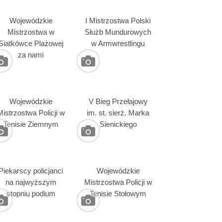
Wojewódzkie
I Mistrzostwa Polski
Mistrzostwa w
Służb Mundurowych
Siatkówce Plażowej
w Armwrestlingu
za nami
Wojewódzkie
V Bieg Przełajowy
Mistrzostwa Policji w
im. st. sierż. Marka
Tenisie Ziemnym
Sienickiego
Piekarscy policjanci
Wojewódzkie
na najwyższym
Mistrzostwa Policji w
stopniu podium
Tenisie Stołowym