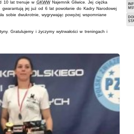
d 10 lat trenuje w
GKWW
Najemnik Gliwice. Jej ciężka
IN
MS
 gwarantują jej już od 6 lat powołanie do Kadry Narodowej
ała sobie dwukrotnie, wygrywając powyżej wspomniane
DO
ST
y. Gratulujemy i życzymy wytrwałości w treningach i