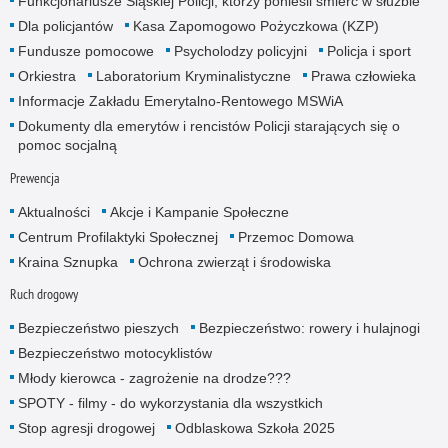
Funkcjonariusze Śląskiej Policji, którzy ponieśli śmierć w służbie
Dla policjantów
Kasa Zapomogowo Pożyczkowa (KZP)
Fundusze pomocowe
Psycholodzy policyjni
Policja i sport
Orkiestra
Laboratorium Kryminalistyczne
Prawa człowieka
Informacje Zakładu Emerytalno-Rentowego MSWiA
Dokumenty dla emerytów i rencistów Policji starających się o
pomoc socjalną
Prewencja
Aktualności
Akcje i Kampanie Społeczne
Centrum Profilaktyki Społecznej
Przemoc Domowa
Kraina Sznupka
Ochrona zwierząt i środowiska
Ruch drogowy
Bezpieczeństwo pieszych
Bezpieczeństwo: rowery i hulajnogi
Bezpieczeństwo motocyklistów
Młody kierowca - zagrożenie na drodze???
SPOTY - filmy - do wykorzystania dla wszystkich
Stop agresji drogowej
Odblaskowa Szkoła 2025