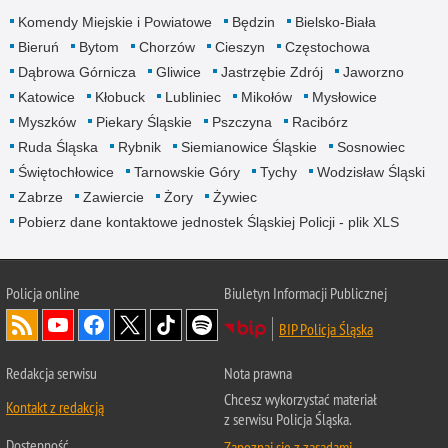
Komendy Miejskie i Powiatowe
Będzin
Bielsko-Biała
Bieruń
Bytom
Chorzów
Cieszyn
Częstochowa
Dąbrowa Górnicza
Gliwice
Jastrzębie Zdrój
Jaworzno
Katowice
Kłobuck
Lubliniec
Mikołów
Mysłowice
Myszków
Piekary Śląskie
Pszczyna
Racibórz
Ruda Śląska
Rybnik
Siemianowice Śląskie
Sosnowiec
Świętochłowice
Tarnowskie Góry
Tychy
Wodzisław Śląski
Zabrze
Zawiercie
Żory
Żywiec
Pobierz dane kontaktowe jednostek Śląskiej Policji - plik XLS
Policja online
Biuletyn Informacji Publicznej
BIP Policja Śląska
Redakcja serwisu
Nota prawna
Chcesz wykorzystać materiał
Kontakt z redakcją
z serwisu Policja Śląska.
Dostępność
Zapoznaj się z zasadami