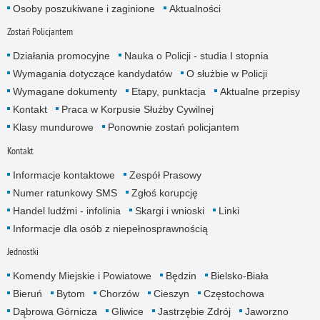
Osoby poszukiwane i zaginione
Aktualności
Zostań Policjantem
Działania promocyjne
Nauka o Policji - studia I stopnia
Wymagania dotyczące kandydatów
O służbie w Policji
Wymagane dokumenty
Etapy, punktacja
Aktualne przepisy
Kontakt
Praca w Korpusie Służby Cywilnej
Klasy mundurowe
Ponownie zostań policjantem
Kontakt
Informacje kontaktowe
Zespół Prasowy
Numer ratunkowy SMS
Zgłoś korupcję
Handel ludźmi - infolinia
Skargi i wnioski
Linki
Informacje dla osób z niepełnosprawnością
Jednostki
Komendy Miejskie i Powiatowe
Będzin
Bielsko-Biała
Bieruń
Bytom
Chorzów
Cieszyn
Częstochowa
Dąbrowa Górnicza
Gliwice
Jastrzębie Zdrój
Jaworzno