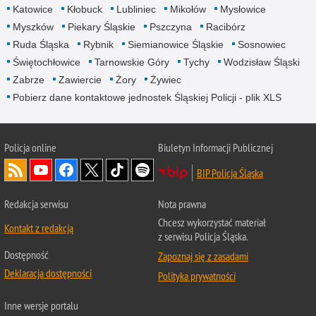
Katowice
Kłobuck
Lubliniec
Mikołów
Mysłowice
Myszków
Piekary Śląskie
Pszczyna
Racibórz
Ruda Śląska
Rybnik
Siemianowice Śląskie
Sosnowiec
Świętochłowice
Tarnowskie Góry
Tychy
Wodzisław Śląski
Zabrze
Zawiercie
Żory
Żywiec
Pobierz dane kontaktowe jednostek Śląskiej Policji - plik XLS
Policja online
Biuletyn Informacji Publicznej
BIP Policja Śląska
Redakcja serwisu
Nota prawna
Chcesz wykorzystać materiał
Kontakt z redakcją
z serwisu Policja Śląska.
Dostępność
Zapoznaj się z zasadami
Deklaracja dostępności
Polityka prywatności
Inne wersje portalu