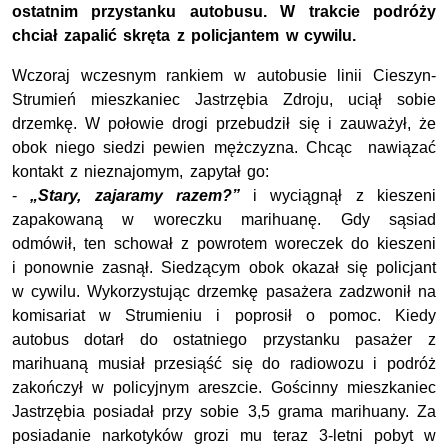
ostatnim przystanku autobusu. W trakcie podróży
chciał zapalić skręta z policjantem w cywilu.
Wczoraj wczesnym rankiem w autobusie linii Cieszyn-
Strumień mieszkaniec Jastrzębia Zdroju, uciął sobie
drzemkę. W połowie drogi przebudził się i zauważył, że
obok niego siedzi pewien mężczyzna. Chcąc nawiązać
kontakt z nieznajomym, zapytał go:
-
„Stary, zajaramy razem?”
i wyciągnął z kieszeni
zapakowaną w woreczku marihuanę. Gdy sąsiad
odmówił, ten schował z powrotem woreczek do kieszeni
i ponownie zasnął. Siedzącym obok okazał się policjant
w cywilu. Wykorzystując drzemkę pasażera zadzwonił na
komisariat w Strumieniu i poprosił o pomoc. Kiedy
autobus dotarł do ostatniego przystanku pasażer z
marihuaną musiał przesiąść się do radiowozu i podróż
zakończył w policyjnym areszcie. Gościnny mieszkaniec
Jastrzębia posiadał przy sobie 3,5 grama marihuany. Za
posiadanie narkotyków grozi mu teraz 3-letni pobyt w