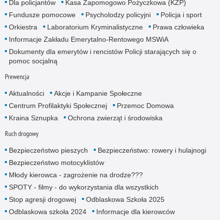
Dla policjantów
Kasa Zapomogowo Pożyczkowa (KZP)
Fundusze pomocowe
Psycholodzy policyjni
Policja i sport
Orkiestra
Laboratorium Kryminalistyczne
Prawa człowieka
Informacje Zakładu Emerytalno-Rentowego MSWiA
Dokumenty dla emerytów i rencistów Policji starających się o
pomoc socjalną
Prewencja
Aktualności
Akcje i Kampanie Społeczne
Centrum Profilaktyki Społecznej
Przemoc Domowa
Kraina Sznupka
Ochrona zwierząt i środowiska
Ruch drogowy
Bezpieczeństwo pieszych
Bezpieczeństwo: rowery i hulajnogi
Bezpieczeństwo motocyklistów
Młody kierowca - zagrożenie na drodze???
SPOTY - filmy - do wykorzystania dla wszystkich
Stop agresji drogowej
Odblaskowa Szkoła 2025
Odblaskowa szkoła 2024
Informacje dla kierowców