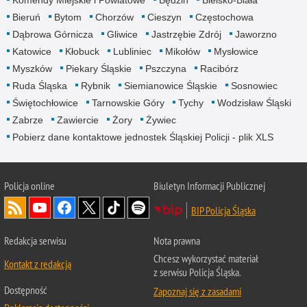
Bieruń
Bytom
Chorzów
Cieszyn
Częstochowa
Dąbrowa Górnicza
Gliwice
Jastrzębie Zdrój
Jaworzno
Katowice
Kłobuck
Lubliniec
Mikołów
Mysłowice
Myszków
Piekary Śląskie
Pszczyna
Racibórz
Ruda Śląska
Rybnik
Siemianowice Śląskie
Sosnowiec
Świętochłowice
Tarnowskie Góry
Tychy
Wodzisław Śląski
Zabrze
Zawiercie
Żory
Żywiec
Pobierz dane kontaktowe jednostek Śląskiej Policji - plik XLS
Policja online
Biuletyn Informacji Publicznej
BIP Policja Śląska
Redakcja serwisu
Nota prawna
Chcesz wykorzystać materiał
Kontakt z redakcją
z serwisu Policja Śląska.
Dostępność
Zapoznaj się z zasadami