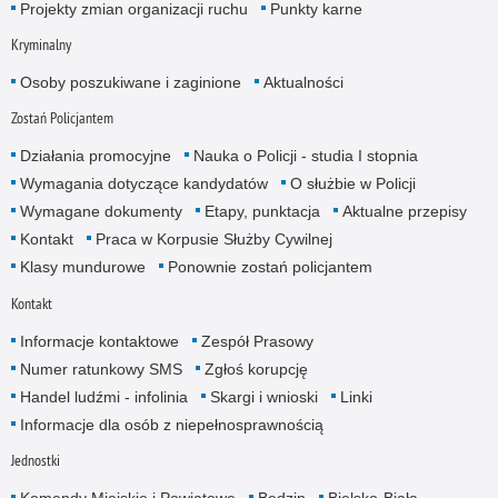
Projekty zmian organizacji ruchu
Punkty karne
Kryminalny
Osoby poszukiwane i zaginione
Aktualności
Zostań Policjantem
Działania promocyjne
Nauka o Policji - studia I stopnia
Wymagania dotyczące kandydatów
O służbie w Policji
Wymagane dokumenty
Etapy, punktacja
Aktualne przepisy
Kontakt
Praca w Korpusie Służby Cywilnej
Klasy mundurowe
Ponownie zostań policjantem
Kontakt
Informacje kontaktowe
Zespół Prasowy
Numer ratunkowy SMS
Zgłoś korupcję
Handel ludźmi - infolinia
Skargi i wnioski
Linki
Informacje dla osób z niepełnosprawnością
Jednostki
Komendy Miejskie i Powiatowe
Będzin
Bielsko-Biała