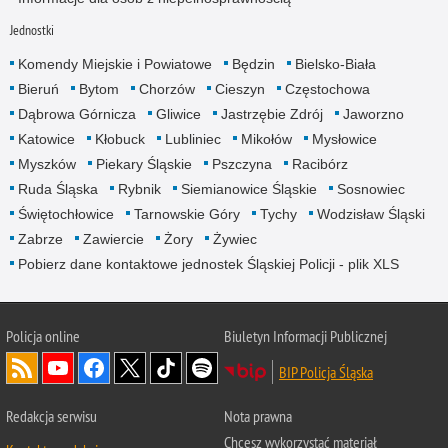
Jednostki
Komendy Miejskie i Powiatowe
Będzin
Bielsko-Biała
Bieruń
Bytom
Chorzów
Cieszyn
Częstochowa
Dąbrowa Górnicza
Gliwice
Jastrzębie Zdrój
Jaworzno
Katowice
Kłobuck
Lubliniec
Mikołów
Mysłowice
Myszków
Piekary Śląskie
Pszczyna
Racibórz
Ruda Śląska
Rybnik
Siemianowice Śląskie
Sosnowiec
Świętochłowice
Tarnowskie Góry
Tychy
Wodzisław Śląski
Zabrze
Zawiercie
Żory
Żywiec
Pobierz dane kontaktowe jednostek Śląskiej Policji - plik XLS
Policja online
Biuletyn Informacji Publicznej
BIP Policja Śląska
Redakcja serwisu
Nota prawna
Chcesz wykorzystać materiał