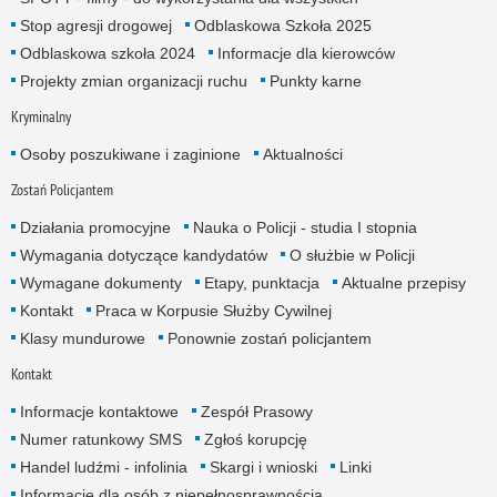
Stop agresji drogowej
Odblaskowa Szkoła 2025
Odblaskowa szkoła 2024
Informacje dla kierowców
Projekty zmian organizacji ruchu
Punkty karne
Kryminalny
Osoby poszukiwane i zaginione
Aktualności
Zostań Policjantem
Działania promocyjne
Nauka o Policji - studia I stopnia
Wymagania dotyczące kandydatów
O służbie w Policji
Wymagane dokumenty
Etapy, punktacja
Aktualne przepisy
Kontakt
Praca w Korpusie Służby Cywilnej
Klasy mundurowe
Ponownie zostań policjantem
Kontakt
Informacje kontaktowe
Zespół Prasowy
Numer ratunkowy SMS
Zgłoś korupcję
Handel ludźmi - infolinia
Skargi i wnioski
Linki
Informacje dla osób z niepełnosprawnością