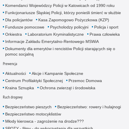
Komendanci Wojewódzcy Policji w Katowicach od 1990 roku
Funkcjonariusze Śląskiej Policji, którzy ponieśli śmierć w służbie
Dla policjantów
Kasa Zapomogowo Pożyczkowa (KZP)
Fundusze pomocowe
Psycholodzy policyjni
Policja i sport
Orkiestra
Laboratorium Kryminalistyczne
Prawa człowieka
Informacje Zakładu Emerytalno-Rentowego MSWiA
Dokumenty dla emerytów i rencistów Policji starających się o
pomoc socjalną
Prewencja
Aktualności
Akcje i Kampanie Społeczne
Centrum Profilaktyki Społecznej
Przemoc Domowa
Kraina Sznupka
Ochrona zwierząt i środowiska
Ruch drogowy
Bezpieczeństwo pieszych
Bezpieczeństwo: rowery i hulajnogi
Bezpieczeństwo motocyklistów
Młody kierowca - zagrożenie na drodze???
SPOTY - filmy - do wykorzystania dla wszystkich