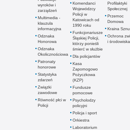
Komendanci
Profilaktyki
wyroków i
Wojewódzcy
Społecznej
zarządzeń
Policji w
Przemoc
Multimedia -
Katowicach od
Domowa
klauzula
1990 roku
informacyjna
Kraina Szn
Funkcjonariusze
Odznaka
Ochrona zwi
Śląskiej Policji,
Honorowa
i środowiska
którzy ponieśli
Odznaka
śmierć w służbie
Okolicznościowa
Dla policjantów
Patronaty
Kasa
honorowe
Zapomogowo
Statystyka
Pożyczkowa
zdarzeń
(KZP)
Związki
Fundusze
zawodowe
pomocowe
Równość płci w
Psycholodzy
Policji
policyjni
Policja i sport
Orkiestra
Laboratorium