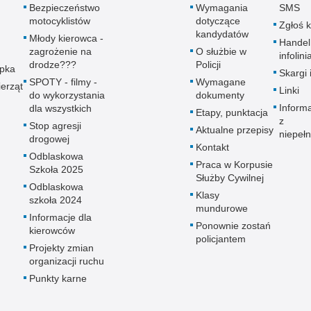
Bezpieczeństwo
Wymagania
SMS
motocyklistów
dotyczące
Zgłoś 
kandydatów
Młody kierowca -
Handel
zagrożenie na
O służbie w
infolini
drodze???
Policji
upka
Skargi 
SPOTY - filmy -
Wymagane
erząt
Linki
do wykorzystania
dokumenty
Inform
dla wszystkich
Etapy, punktacja
z
Stop agresji
Aktualne przepisy
niepeł
drogowej
Kontakt
Odblaskowa
Praca w Korpusie
Szkoła 2025
Służby Cywilnej
Odblaskowa
Klasy
szkoła 2024
mundurowe
Informacje dla
Ponownie zostań
kierowców
policjantem
Projekty zmian
organizacji ruchu
Punkty karne