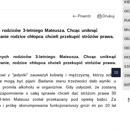
KI
OC
Powrót
Drukuj
PU
MU
ch rodziców 3-letniego Mateusza. Chcąc uniknąć
nie rodzice chłopca chcieli przekupić stróżów prawa.
OD
OD
janych rodziców 3-letniego Mateusza. Chcąc uniknąć
PA
nie, rodzice chłopca chcieli przekupić stróżów prawa.
ST
owi z "jedynki" zauważyli kobietę i mężczyznę, którzy szli z
ZW
 mogą być pijani. Badanie stanu trzeźwości dało wyniki: u
RÓ
 promila alkoholu w organizmie. Gdy usłyszeli, że zostaną
a zapomnienie o całej sprawie chcieli dać stróżom prawa 30
. 3-letni Mateusz został przekazany pod opiekę babci. Za
 i próbę skorumpowania funkcjonariuszy grozi im po 10 lat