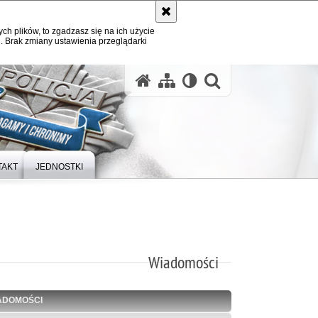
ych plików, to zgadzasz się na ich użycie
. Brak zmiany ustawienia przeglądarki
otwórz wysz
TAKT
JEDNOSTKI
Wiadomości
ADOMOŚCI