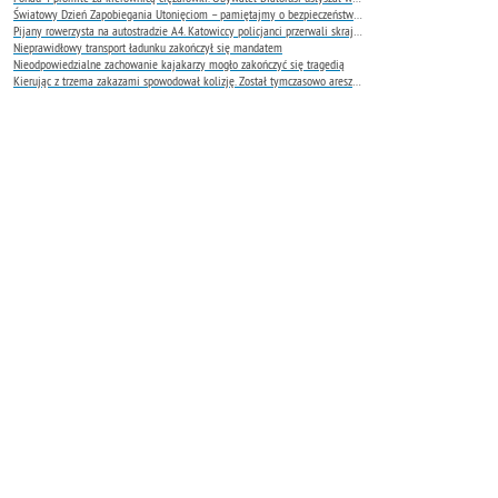
Światowy Dzień Zapobiegania Utonięciom – pamiętajmy o bezpieczeństwie nad wodą
Pijany rowerzysta na autostradzie A4. Katowiccy policjanci przerwali skrajnie niebezpieczną jazdę
Nieprawidłowy transport ładunku zakończył się mandatem
Nieodpowiedzialne zachowanie kajakarzy mogło zakończyć się tragedią
Kierując z trzema zakazami spowodował kolizję. Został tymczasowo aresztowany