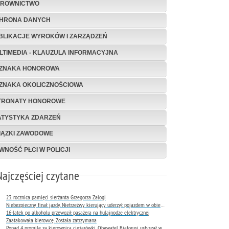
EROWNICTWO
HRONA DANYCH
BLIKACJE WYROKÓW I ZARZĄDZEŃ
LTIMEDIA - KLAUZULA INFORMACYJNA
ZNAKA HONOROWA
ZNAKA OKOLICZNOŚCIOWA
TRONATY HONOROWE
ATYSTYKA ZDARZEŃ
IĄZKI ZAWODOWE
WNOŚĆ PŁCI W POLICJI
Najczęściej czytane
23. rocznica pamięci sierżanta Grzegorza Załogi
Niebezpieczny finał jazdy. Nietrzeźwy kierujący uderzył pojazdem w obiekt Komendy Miejskiej Policji w Rybniku
16-latek po alkoholu przewoził pasażera na hulajnodze elektrycznej
Zaatakowała kierowcę. Została zatrzymana
Ponad 4 promile za kierownicą ciężarówki. Obywatel Białorusi usłyszał wyrok już następnego dnia