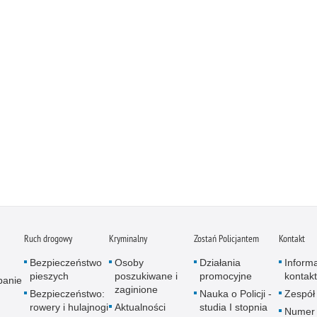
Ruch drogowy
Kryminalny
Zostań Policjantem
Kontakt
Bezpieczeństwo
Osoby
Działania
Inform
pieszych
poszukiwane i
promocyjne
kontak
panie
zaginione
Bezpieczeństwo:
Nauka o Policji -
Zespół
rowery i hulajnogi
Aktualności
studia I stopnia
Numer 