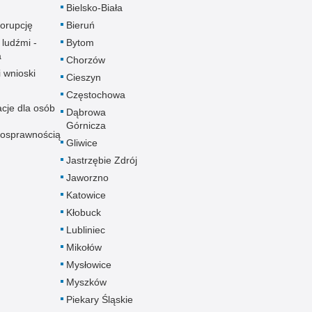
Bielsko-Biała
korupcję
Bieruń
 ludźmi -
Bytom
a
Chorzów
i wnioski
Cieszyn
Częstochowa
acje dla osób
Dąbrowa
Górnicza
nosprawnością
Gliwice
Jastrzębie Zdrój
Jaworzno
Katowice
Kłobuck
Lubliniec
Mikołów
Mysłowice
Myszków
Piekary Śląskie