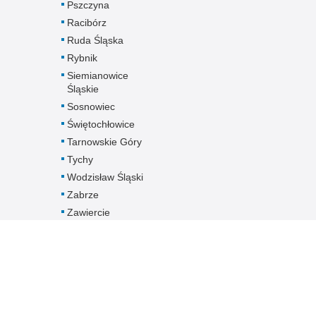
Pszczyna
Racibórz
Ruda Śląska
Rybnik
Siemianowice
Śląskie
Sosnowiec
Świętochłowice
Tarnowskie Góry
Tychy
Wodzisław Śląski
Zabrze
Zawiercie
Żory
Żywiec
Pobierz dane
kontaktowe
jednostek
Śląskiej Policji -