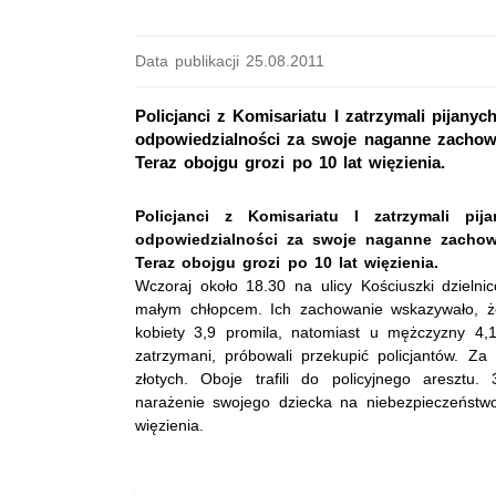
Data publikacji 25.08.2011
Policjanci z Komisariatu I zatrzymali pijany
odpowiedzialności za swoje naganne zachowa
Teraz obojgu grozi po 10 lat więzienia.
Policjanci z Komisariatu I zatrzymali pi
odpowiedzialności za swoje naganne zachowa
Teraz obojgu grozi po 10 lat więzienia.
Wczoraj około 18.30 na ulicy Kościuszki dzielnic
małym chłopcem. Ich zachowanie wskazywało, że
kobiety 3,9 promila, natomiast u mężczyzny 4,1
zatrzymani, próbowali przekupić policjantów. Z
złotych. Oboje trafili do policyjnego aresztu
narażenie swojego dziecka na niebezpieczeństwo
więzienia.