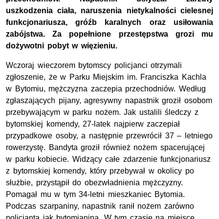
uszkodzenia ciała, naruszenia nietykalności cielesnej
funkcjonariusza, gróźb karalnych oraz usiłowania
zabójstwa. Za popełnione przestępstwa grozi mu
dożywotni pobyt w więzieniu.
Wczoraj wieczorem bytomscy policjanci otrzymali
zgłoszenie, że w Parku Miejskim im. Franciszka Kachla
w Bytomiu, mężczyzna zaczepia przechodniów. Według
zgłaszających pijany, agresywny napastnik groził osobom
przebywającym w parku nożem. Jak ustalili śledczy z
bytomskiej komendy, 27-latek najpierw zaczepiał
przypadkowe osoby, a następnie przewrócił 37 – letniego
rowerzystę. Bandyta groził również nożem spacerującej
w parku kobiecie. Widzący całe zdarzenie funkcjonariusz
z bytomskiej komendy, który przebywał w okolicy po
służbie, przystąpił do obezwładnienia mężczyzny.
Pomagał mu w tym 34-letni mieszkaniec Bytomia.
Podczas szarpaniny, napastnik ranił nożem zarówno
policjanta jak bytomianina. W tym czasie na miejsce