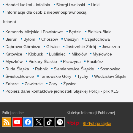
Handel ludźmi - infolinia
Skargi i wnioski
Linki
Informacje dla osób z niepełnosprawnością
Jednostki
Komendy Miejskie i Powiatowe
Będzin
Bielsko-Biała
Bieruń
Bytom
Chorzów
Cieszyn
Częstochowa
Dąbrowa Górnicza
Gliwice
Jastrzębie Zdrój
Jaworzno
Katowice
Kłobuck
Lubliniec
Mikołów
Mysłowice
Myszków
Piekary Śląskie
Pszczyna
Racibórz
Ruda Śląska
Rybnik
Siemianowice Śląskie
Sosnowiec
Świętochłowice
Tarnowskie Góry
Tychy
Wodzisław Śląski
Zabrze
Zawiercie
Żory
Żywiec
Pobierz dane kontaktowe jednostek Śląskiej Policji - plik XLS
Policja online
Biuletyn Informacji Publicznej
BIP Policja Śląska