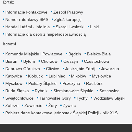
Kontakt
Informacje kontaktowe
Zespół Prasowy
Numer ratunkowy SMS
Zgłoś korupcję
Handel ludźmi - infolinia
Skargi i wnioski
Linki
Informacje dla osób z niepełnosprawnością
Jednostki
Komendy Miejskie i Powiatowe
Będzin
Bielsko-Biała
Bieruń
Bytom
Chorzów
Cieszyn
Częstochowa
Dąbrowa Górnicza
Gliwice
Jastrzębie Zdrój
Jaworzno
Katowice
Kłobuck
Lubliniec
Mikołów
Mysłowice
Myszków
Piekary Śląskie
Pszczyna
Racibórz
Ruda Śląska
Rybnik
Siemianowice Śląskie
Sosnowiec
Świętochłowice
Tarnowskie Góry
Tychy
Wodzisław Śląski
Zabrze
Zawiercie
Żory
Żywiec
Pobierz dane kontaktowe jednostek Śląskiej Policji - plik XLS