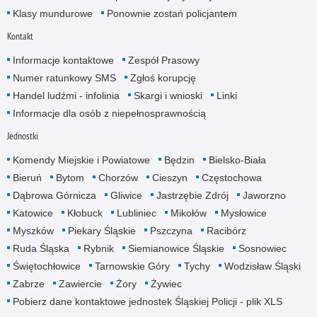
Klasy mundurowe
Ponownie zostań policjantem
Kontakt
Informacje kontaktowe
Zespół Prasowy
Numer ratunkowy SMS
Zgłoś korupcję
Handel ludźmi - infolinia
Skargi i wnioski
Linki
Informacje dla osób z niepełnosprawnością
Jednostki
Komendy Miejskie i Powiatowe
Będzin
Bielsko-Biała
Bieruń
Bytom
Chorzów
Cieszyn
Częstochowa
Dąbrowa Górnicza
Gliwice
Jastrzębie Zdrój
Jaworzno
Katowice
Kłobuck
Lubliniec
Mikołów
Mysłowice
Myszków
Piekary Śląskie
Pszczyna
Racibórz
Ruda Śląska
Rybnik
Siemianowice Śląskie
Sosnowiec
Świętochłowice
Tarnowskie Góry
Tychy
Wodzisław Śląski
Zabrze
Zawiercie
Żory
Żywiec
Pobierz dane kontaktowe jednostek Śląskiej Policji - plik XLS