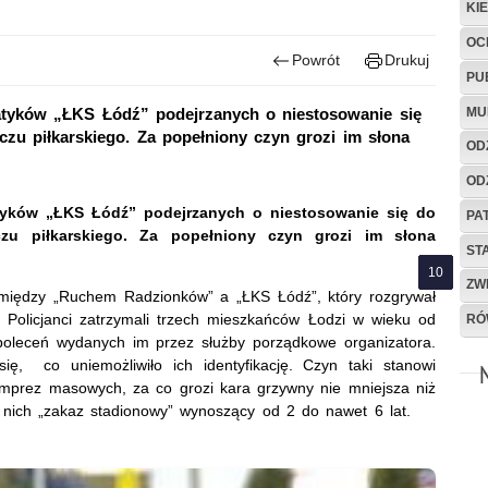
KI
OC
Powrót
Drukuj
PU
MU
patyków „ŁKS Łódź” podejrzanych o niestosowanie się
u piłkarskiego. Za popełniony czyn grozi im słona
OD
OD
atyków „ŁKS Łódź” podejrzanych o niestosowanie się do
PA
zu piłkarskiego. Za popełniony czyn grozi im słona
ST
ZW
omiędzy „Ruchem Radzionków” a „ŁKS Łódź”, który rozgrywał
. Policjanci zatrzymali trzech mieszkańców Łodzi w wieku od
RÓ
 poleceń wydanych im przez służby porządkowe organizatora.
ę, co uniemożliwiło ich identyfikację. Czyn taki stanowi
imprez masowych, za co grozi kara grzywny nie mniejsza niż
nich „zakaz stadionowy” wynoszący od 2 do nawet 6 lat.