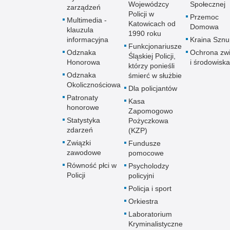
Wojewódzcy
Społecznej
zarządzeń
Policji w
Przemoc
Multimedia -
Katowicach od
Domowa
klauzula
1990 roku
informacyjna
Kraina Szn
Funkcjonariusze
Odznaka
Ochrona zwi
Śląskiej Policji,
Honorowa
i środowiska
którzy ponieśli
Odznaka
śmierć w służbie
Okolicznościowa
Dla policjantów
Patronaty
Kasa
honorowe
Zapomogowo
Statystyka
Pożyczkowa
zdarzeń
(KZP)
Związki
Fundusze
zawodowe
pomocowe
Równość płci w
Psycholodzy
Policji
policyjni
Policja i sport
Orkiestra
Laboratorium
Kryminalistyczne