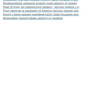
Nieodpowiedzialne zachowanie kajakarzy mogło zakończyć się tragedią
Ponad 50 tysięcy ton niebezpiecznych substancji - policjanci wspólnie z innymi instytucjami oceniają skalę zagrożenia
Pijany rowerzysta na autostradzie A4. Katowiccy policjanci przerwali skrajnie niebezpieczną jazdę
Kierując z trzema zakazami spowodował kolizję. Został tymczasowo aresztowany
Nieprawidłowy transport ładunku zakończył się mandatem