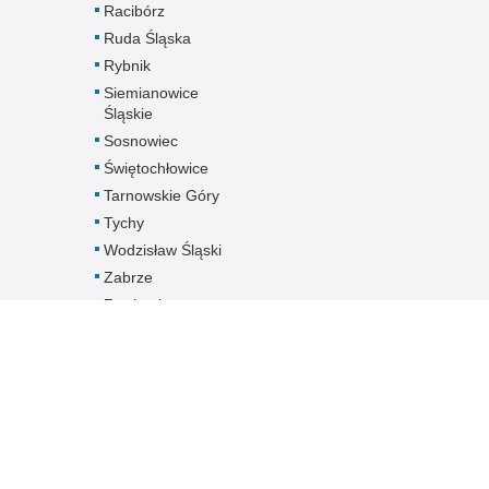
Racibórz
Ruda Śląska
Rybnik
Siemianowice
Śląskie
Sosnowiec
Świętochłowice
Tarnowskie Góry
Tychy
Wodzisław Śląski
Zabrze
Zawiercie
Żory
Żywiec
Pobierz dane
kontaktowe
jednostek
Śląskiej Policji -
plik XLS