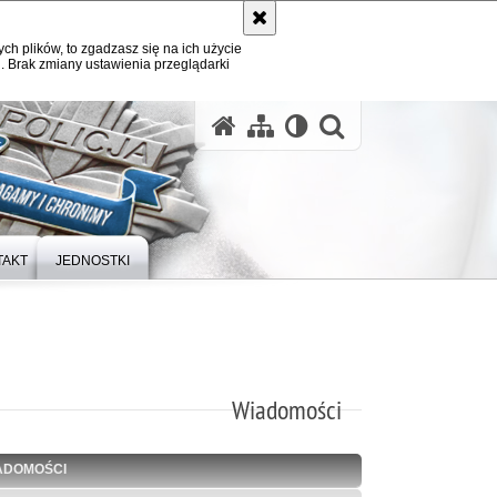
ych plików, to zgadzasz się na ich użycie
. Brak zmiany ustawienia przeglądarki
otwórz wysz
TAKT
JEDNOSTKI
Wiadomości
ADOMOŚCI