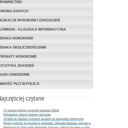
EROWNICTWO
HRONA DANYCH
BLIKACJE WYROKÓW I ZARZĄDZEŃ
LTIMEDIA - KLAUZULA INFORMACYJNA
ZNAKA HONOROWA
ZNAKA OKOLICZNOŚCIOWA
TRONATY HONOROWE
ATYSTYKA ZDARZEŃ
IĄZKI ZAWODOWE
WNOŚĆ PŁCI W POLICJI
Najczęściej czytane
23. rocznica pamięci sierżanta Grzegorza Załogi
Mieszkaniec docenił postawę policjanta
16-latek po alkoholu przewoził pasażera na hulajnodze elektrycznej
Ponad 4 promile za kierownicą ciężarówki. Obywatel Białorusi usłyszał wyrok już następnego dnia
Niebezpieczny finał jazdy. Nietrzeźwy kierujący uderzył pojazdem w obiekt Komendy Miejskiej Policji w Rybniku