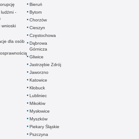
korupcję
Bieruń
 ludźmi -
Bytom
a
Chorzów
i wnioski
Cieszyn
Częstochowa
acje dla osób
Dąbrowa
Górnicza
nosprawnością
Gliwice
Jastrzębie Zdrój
Jaworzno
Katowice
Kłobuck
Lubliniec
Mikołów
Mysłowice
Myszków
Piekary Śląskie
Pszczyna