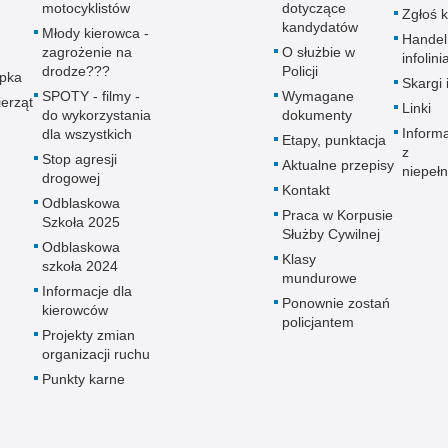
motocyklistów
dotyczące
Zgłoś 
kandydatów
Młody kierowca -
Handel
zagrożenie na
O służbie w
infolini
drodze???
Policji
upka
Skargi 
SPOTY - filmy -
Wymagane
erząt
Linki
do wykorzystania
dokumenty
Inform
dla wszystkich
Etapy, punktacja
z
Stop agresji
Aktualne przepisy
niepeł
drogowej
Kontakt
Odblaskowa
Praca w Korpusie
Szkoła 2025
Służby Cywilnej
Odblaskowa
Klasy
szkoła 2024
mundurowe
Informacje dla
Ponownie zostań
kierowców
policjantem
Projekty zmian
organizacji ruchu
Punkty karne