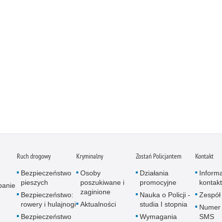
Ruch drogowy
Kryminalny
Zostań Policjantem
Kontakt
Bezpieczeństwo
Osoby
Działania
Inform
pieszych
poszukiwane i
promocyjne
kontak
panie
zaginione
Bezpieczeństwo:
Nauka o Policji -
Zespół
rowery i hulajnogi
Aktualności
studia I stopnia
Numer 
Bezpieczeństwo
Wymagania
SMS