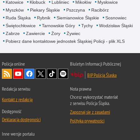
Katowice
Kłobuck
Lubliniec
Mikołów
Mysłowice
Myszków
Piekary Śląskie
Pszczyna
Racibórz
Ruda Śląska
Rybnik
Siemianowice Śląskie
Sosnowiec
Świętochłowice
Tarnowskie Góry
Tychy
Wodzisław Śląski
Zabrze
Zawiercie
Żory
Żywiec
Pobierz dane kontaktowe jednostek Śląskiej Policji - plik XLS
Policja online
Biuletyn Informacji Publicznej
BIP Policja Śląska
Redakcja serwisu
Nota prawna
Chcesz wykorzystać materiał
Kontakt z redakcją
z serwisu Policja Śląska.
Dostępność
Zapoznaj się z zasadami
Deklaracja dostępności
Polityka prywatności
Inne wersje portalu