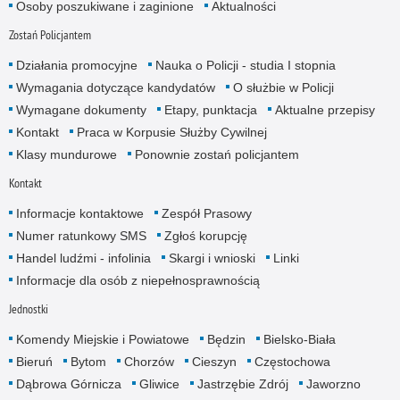
Osoby poszukiwane i zaginione
Aktualności
Zostań Policjantem
Działania promocyjne
Nauka o Policji - studia I stopnia
Wymagania dotyczące kandydatów
O służbie w Policji
Wymagane dokumenty
Etapy, punktacja
Aktualne przepisy
Kontakt
Praca w Korpusie Służby Cywilnej
Klasy mundurowe
Ponownie zostań policjantem
Kontakt
Informacje kontaktowe
Zespół Prasowy
Numer ratunkowy SMS
Zgłoś korupcję
Handel ludźmi - infolinia
Skargi i wnioski
Linki
Informacje dla osób z niepełnosprawnością
Jednostki
Komendy Miejskie i Powiatowe
Będzin
Bielsko-Biała
Bieruń
Bytom
Chorzów
Cieszyn
Częstochowa
Dąbrowa Górnicza
Gliwice
Jastrzębie Zdrój
Jaworzno