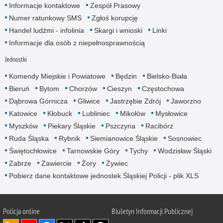
Informacje kontaktowe
Zespół Prasowy
Numer ratunkowy SMS
Zgłoś korupcję
Handel ludźmi - infolinia
Skargi i wnioski
Linki
Informacje dla osób z niepełnosprawnością
Jednostki
Komendy Miejskie i Powiatowe
Będzin
Bielsko-Biała
Bieruń
Bytom
Chorzów
Cieszyn
Częstochowa
Dąbrowa Górnicza
Gliwice
Jastrzębie Zdrój
Jaworzno
Katowice
Kłobuck
Lubliniec
Mikołów
Mysłowice
Myszków
Piekary Śląskie
Pszczyna
Racibórz
Ruda Śląska
Rybnik
Siemianowice Śląskie
Sosnowiec
Świętochłowice
Tarnowskie Góry
Tychy
Wodzisław Śląski
Zabrze
Zawiercie
Żory
Żywiec
Pobierz dane kontaktowe jednostek Śląskiej Policji - plik XLS
Policja online
Biuletyn Informacji Publicznej