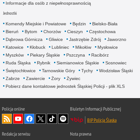
Informacje dla osób z niepełnosprawnością
Jednostki
Komendy Miejskie i Powiatowe
Będzin
Bielsko-Biała
Bieruń
Bytom
Chorzów
Cieszyn
Częstochowa
Dąbrowa Górnicza
Gliwice
Jastrzębie Zdrój
Jaworzno
Katowice
Kłobuck
Lubliniec
Mikołów
Mysłowice
Myszków
Piekary Śląskie
Pszczyna
Racibórz
Ruda Śląska
Rybnik
Siemianowice Śląskie
Sosnowiec
Świętochłowice
Tarnowskie Góry
Tychy
Wodzisław Śląski
Zabrze
Zawiercie
Żory
Żywiec
Pobierz dane kontaktowe jednostek Śląskiej Policji - plik XLS
Policja online
Biuletyn Informacji Publicznej
BIP Policja Śląska
Redakcja serwisu
Nota prawna