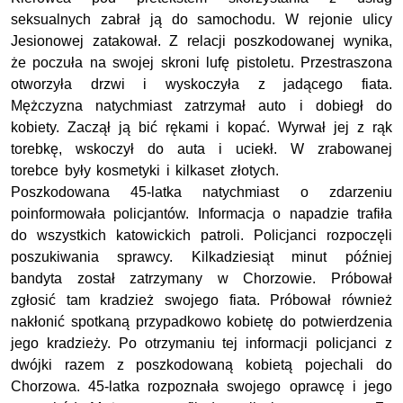
seksualnych zabrał ją do samochodu. W rejonie ulicy
Jesionowej zatakował. Z relacji poszkodowanej wynika,
że poczuła na swojej skroni lufę pistoletu. Przestraszona
otworzyła drzwi i wyskoczyła z jadącego fiata.
Mężczyzna natychmiast zatrzymał auto i dobiegł do
kobiety. Zaczął ją bić rękami i kopać. Wyrwał jej z rąk
torebkę, wskoczył do auta i uciekł. W zrabowanej
torebce były kosmetyki i kilkaset złotych.
Poszkodowana 45-latka natychmiast o zdarzeniu
poinformowała policjantów. Informacja o napadzie trafiła
do wszystkich katowickich patroli. Policjanci rozpoczęli
poszukiwania sprawcy. Kilkadziesiąt minut później
bandyta został zatrzymany w Chorzowie. Próbował
zgłosić tam kradzież swojego fiata. Próbował również
nakłonić spotkaną przypadkowo kobietę do potwierdzenia
jego kradzieży. Po otrzymaniu tej informacji policjanci z
dwójki razem z poszkodowaną kobietą pojechali do
Chorzowa. 45-latka rozpoznała swojego oprawcę i jego