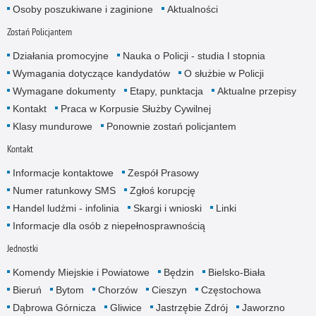
Osoby poszukiwane i zaginione
Aktualności
Zostań Policjantem
Działania promocyjne
Nauka o Policji - studia I stopnia
Wymagania dotyczące kandydatów
O służbie w Policji
Wymagane dokumenty
Etapy, punktacja
Aktualne przepisy
Kontakt
Praca w Korpusie Służby Cywilnej
Klasy mundurowe
Ponownie zostań policjantem
Kontakt
Informacje kontaktowe
Zespół Prasowy
Numer ratunkowy SMS
Zgłoś korupcję
Handel ludźmi - infolinia
Skargi i wnioski
Linki
Informacje dla osób z niepełnosprawnością
Jednostki
Komendy Miejskie i Powiatowe
Będzin
Bielsko-Biała
Bieruń
Bytom
Chorzów
Cieszyn
Częstochowa
Dąbrowa Górnicza
Gliwice
Jastrzębie Zdrój
Jaworzno