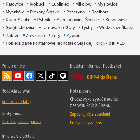
Katowice
Kłobuck
Lubliniec
Mikołów
Mysłowice
Myszków
Piekary Śląskie
Pszczyna
Racibórz
Ruda Śląska
Rybnik
Siemianowice Śląskie
Sosnowiec
Świętochłowice
Tarnowskie Góry
Tychy
Wodzisław Śląski
Zabrze
Zawiercie
Żory
Żywiec
Pobierz dane kontaktowe jednostek Śląskiej Policji - plik XLS
Policja online
Biuletyn Informacji Publicznej
BIP Policja Śląska
Redakcja serwisu
Nota prawna
Chcesz wykorzystać materiał
Kontakt z redakcją
z serwisu Policja Śląska.
Dostępność
Zapoznaj się z zasadami
Deklaracja dostępności
Polityka prywatności
Inne wersje portalu