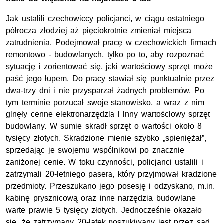
Jak ustalili czechowiccy policjanci, w ciągu ostatniego
półrocza złodziej aż pięciokrotnie zmieniał miejsca
zatrudnienia. Podejmował pracę w czechowickich firmach
remontowo - budowlanych, tylko po to, aby rozpoznać
sytuację i zorientować się, jaki wartościowy sprzęt może
paść jego łupem. Do pracy stawiał się punktualnie przez
dwa-trzy dni i nie przysparzał żadnych problemów. Po
tym terminie porzucał swoje stanowisko, a wraz z nim
ginęły cenne elektronarzędzia i inny wartościowy sprzęt
budowlany. W sumie skradł sprzęt o wartości około 8
tysięcy złotych. Skradzione mienie szybko „spieniężał”,
sprzedając je swojemu wspólnikowi po znacznie
zaniżonej cenie. W toku czynności, policjanci ustalili i
zatrzymali 20-letniego pasera, który przyjmował kradzione
przedmioty. Przeszukano jego posesję i odzyskano, m.in.
kabinę prysznicową oraz inne narzędzia budowlane
warte prawie 5 tysięcy złotych. Jednocześnie okazało
się, że zatrzymany 20-latek poszukiwany jest przez sąd