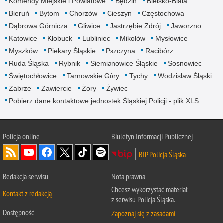
Komendy Miejskie i Powiatowe
Będzin
Bielsko-Biała
Bieruń
Bytom
Chorzów
Cieszyn
Częstochowa
Dąbrowa Górnicza
Gliwice
Jastrzębie Zdrój
Jaworzno
Katowice
Kłobuck
Lubliniec
Mikołów
Mysłowice
Myszków
Piekary Śląskie
Pszczyna
Racibórz
Ruda Śląska
Rybnik
Siemianowice Śląskie
Sosnowiec
Świętochłowice
Tarnowskie Góry
Tychy
Wodzisław Śląski
Zabrze
Zawiercie
Żory
Żywiec
Pobierz dane kontaktowe jednostek Śląskiej Policji - plik XLS
Policja online
Biuletyn Informacji Publicznej
BIP Policja Śląska
Redakcja serwisu
Nota prawna
Chcesz wykorzystać materiał
Kontakt z redakcją
z serwisu Policja Śląska.
Dostępność
Zapoznaj się z zasadami