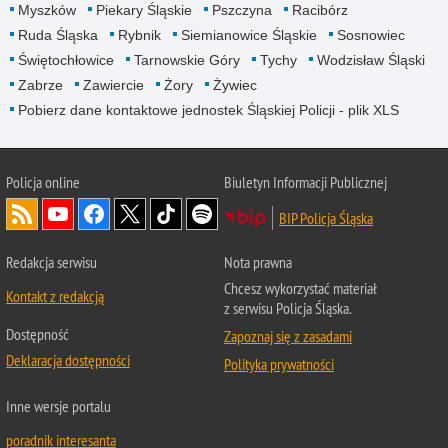
Myszków
Piekary Śląskie
Pszczyna
Racibórz
Ruda Śląska
Rybnik
Siemianowice Śląskie
Sosnowiec
Świętochłowice
Tarnowskie Góry
Tychy
Wodzisław Śląski
Zabrze
Zawiercie
Żory
Żywiec
Pobierz dane kontaktowe jednostek Śląskiej Policji - plik XLS
Policja online
Biuletyn Informacji Publicznej
BIP Policja Śląska
Redakcja serwisu
Nota prawna
Chcesz wykorzystać materiał
Kontakt z redakcją
z serwisu Policja Śląska.
Dostępność
Zapoznaj się z zasadami
Deklaracja dostępności
Polityka prywatności
Inne wersje portalu
poradnik interesanta