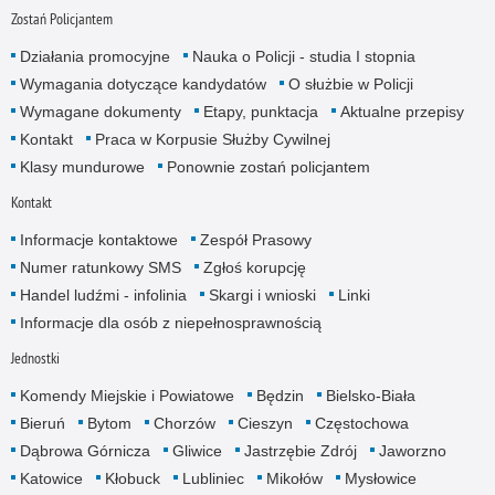
Zostań Policjantem
Działania promocyjne
Nauka o Policji - studia I stopnia
Wymagania dotyczące kandydatów
O służbie w Policji
Wymagane dokumenty
Etapy, punktacja
Aktualne przepisy
Kontakt
Praca w Korpusie Służby Cywilnej
Klasy mundurowe
Ponownie zostań policjantem
Kontakt
Informacje kontaktowe
Zespół Prasowy
Numer ratunkowy SMS
Zgłoś korupcję
Handel ludźmi - infolinia
Skargi i wnioski
Linki
Informacje dla osób z niepełnosprawnością
Jednostki
Komendy Miejskie i Powiatowe
Będzin
Bielsko-Biała
Bieruń
Bytom
Chorzów
Cieszyn
Częstochowa
Dąbrowa Górnicza
Gliwice
Jastrzębie Zdrój
Jaworzno
Katowice
Kłobuck
Lubliniec
Mikołów
Mysłowice