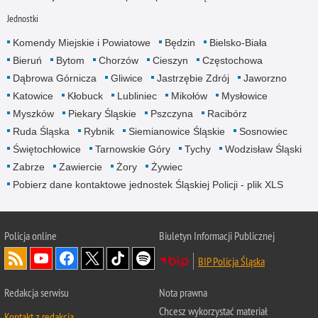
Jednostki
Komendy Miejskie i Powiatowe
Będzin
Bielsko-Biała
Bieruń
Bytom
Chorzów
Cieszyn
Częstochowa
Dąbrowa Górnicza
Gliwice
Jastrzębie Zdrój
Jaworzno
Katowice
Kłobuck
Lubliniec
Mikołów
Mysłowice
Myszków
Piekary Śląskie
Pszczyna
Racibórz
Ruda Śląska
Rybnik
Siemianowice Śląskie
Sosnowiec
Świętochłowice
Tarnowskie Góry
Tychy
Wodzisław Śląski
Zabrze
Zawiercie
Żory
Żywiec
Pobierz dane kontaktowe jednostek Śląskiej Policji - plik XLS
Policja online
Biuletyn Informacji Publicznej
BIP Policja Śląska
Redakcja serwisu
Nota prawna
Chcesz wykorzystać materiał
Kontakt z redakcją