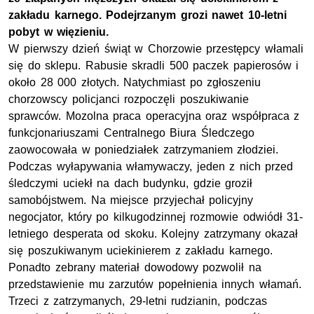
zakładu karnego. Podejrzanym grozi nawet 10-letni
pobyt w więzieniu.
W pierwszy dzień świąt w Chorzowie przestępcy włamali
się do sklepu. Rabusie skradli 500 paczek papierosów i
około 28 000 złotych. Natychmiast po zgłoszeniu
chorzowscy policjanci rozpoczęli poszukiwanie
sprawców. Mozolna praca operacyjna oraz współpraca z
funkcjonariuszami Centralnego Biura Śledczego
zaowocowała w poniedziałek zatrzymaniem złodziei.
Podczas wyłapywania włamywaczy, jeden z nich przed
śledczymi uciekł na dach budynku, gdzie groził
samobójstwem. Na miejsce przyjechał policyjny
negocjator, który po kilkugodzinnej rozmowie odwiódł 31-
letniego desperata od skoku. Kolejny zatrzymany okazał
się poszukiwanym uciekinierem z zakładu karnego.
Ponadto zebrany materiał dowodowy pozwolił na
przedstawienie mu zarzutów popełnienia innych włamań.
Trzeci z zatrzymanych, 29-letni rudzianin, podczas