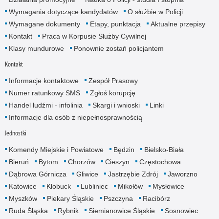
Wymagania dotyczące kandydatów
O służbie w Policji
Wymagane dokumenty
Etapy, punktacja
Aktualne przepisy
Kontakt
Praca w Korpusie Służby Cywilnej
Klasy mundurowe
Ponownie zostań policjantem
Kontakt
Informacje kontaktowe
Zespół Prasowy
Numer ratunkowy SMS
Zgłoś korupcję
Handel ludźmi - infolinia
Skargi i wnioski
Linki
Informacje dla osób z niepełnosprawnością
Jednostki
Komendy Miejskie i Powiatowe
Będzin
Bielsko-Biała
Bieruń
Bytom
Chorzów
Cieszyn
Częstochowa
Dąbrowa Górnicza
Gliwice
Jastrzębie Zdrój
Jaworzno
Katowice
Kłobuck
Lubliniec
Mikołów
Mysłowice
Myszków
Piekary Śląskie
Pszczyna
Racibórz
Ruda Śląska
Rybnik
Siemianowice Śląskie
Sosnowiec