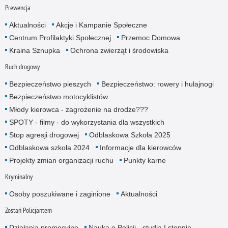
Prewencja
Aktualności
Akcje i Kampanie Społeczne
Centrum Profilaktyki Społecznej
Przemoc Domowa
Kraina Sznupka
Ochrona zwierząt i środowiska
Ruch drogowy
Bezpieczeństwo pieszych
Bezpieczeństwo: rowery i hulajnogi
Bezpieczeństwo motocyklistów
Młody kierowca - zagrożenie na drodze???
SPOTY - filmy - do wykorzystania dla wszystkich
Stop agresji drogowej
Odblaskowa Szkoła 2025
Odblaskowa szkoła 2024
Informacje dla kierowców
Projekty zmian organizacji ruchu
Punkty karne
Kryminalny
Osoby poszukiwane i zaginione
Aktualności
Zostań Policjantem
Działania promocyjne
Nauka o Policji - studia I stopnia