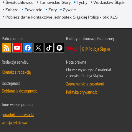
Świętochłowice
Tarnowskie Góry
Tychy
Wodzisław Śląski
Zabrze
Zawiercie
Żory
Żywiec
Pobierz dane kontaktowe jednostek Śląskiej Policji - plik XLS
Policja online
Biuletyn Informacji Publicznej
BIP Policja Śląska
Redakcja serwisu
Nota prawna
Chcesz wykorzystać materiał
Kontakt z redakcją
z serwisu Policja Śląska.
Dostępność
Zapoznaj się z zasadami
Deklaracja dostępności
Polityka prywatności
Inne wersje portalu
poradnik interesanta
wersja tekstowa