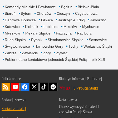
Komendy Miejskie i Powiatowe
Będzin
Bielsko-Biała
Bieruń
Bytom
Chorzów
Cieszyn
Częstochowa
Dąbrowa Górnicza
Gliwice
Jastrzębie Zdrój
Jaworzno
Katowice
Kłobuck
Lubliniec
Mikołów
Mysłowice
Myszków
Piekary Śląskie
Pszczyna
Racibórz
Ruda Śląska
Rybnik
Siemianowice Śląskie
Sosnowiec
Świętochłowice
Tarnowskie Góry
Tychy
Wodzisław Śląski
Zabrze
Zawiercie
Żory
Żywiec
Pobierz dane kontaktowe jednostek Śląskiej Policji - plik XLS
Policja online
Biuletyn Informacji Publicznej
BIP Policja Śląska
Redakcja serwisu
Nota prawna
Chcesz wykorzystać materiał
Kontakt z redakcją
z serwisu Policja Śląska.