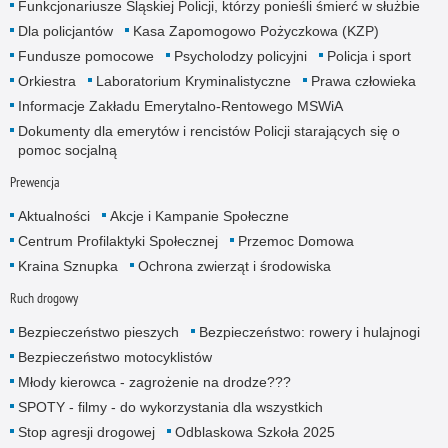
Funkcjonariusze Śląskiej Policji, którzy ponieśli śmierć w służbie
Dla policjantów
Kasa Zapomogowo Pożyczkowa (KZP)
Fundusze pomocowe
Psycholodzy policyjni
Policja i sport
Orkiestra
Laboratorium Kryminalistyczne
Prawa człowieka
Informacje Zakładu Emerytalno-Rentowego MSWiA
Dokumenty dla emerytów i rencistów Policji starających się o
pomoc socjalną
Prewencja
Aktualności
Akcje i Kampanie Społeczne
Centrum Profilaktyki Społecznej
Przemoc Domowa
Kraina Sznupka
Ochrona zwierząt i środowiska
Ruch drogowy
Bezpieczeństwo pieszych
Bezpieczeństwo: rowery i hulajnogi
Bezpieczeństwo motocyklistów
Młody kierowca - zagrożenie na drodze???
SPOTY - filmy - do wykorzystania dla wszystkich
Stop agresji drogowej
Odblaskowa Szkoła 2025