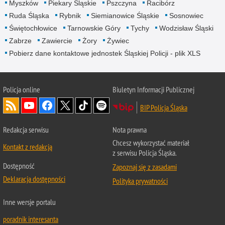
Myszków
Piekary Śląskie
Pszczyna
Racibórz
Ruda Śląska
Rybnik
Siemianowice Śląskie
Sosnowiec
Świętochłowice
Tarnowskie Góry
Tychy
Wodzisław Śląski
Zabrze
Zawiercie
Żory
Żywiec
Pobierz dane kontaktowe jednostek Śląskiej Policji - plik XLS
Policja online
Biuletyn Informacji Publicznej
BIP Policja Śląska
Redakcja serwisu
Nota prawna
Chcesz wykorzystać materiał
Kontakt z redakcją
z serwisu Policja Śląska.
Dostępność
Zapoznaj się z zasadami
Deklaracja dostępności
Polityka prywatności
Inne wersje portalu
poradnik interesanta