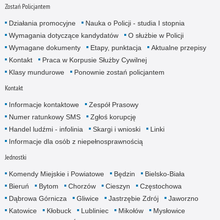
Zostań Policjantem
Działania promocyjne
Nauka o Policji - studia I stopnia
Wymagania dotyczące kandydatów
O służbie w Policji
Wymagane dokumenty
Etapy, punktacja
Aktualne przepisy
Kontakt
Praca w Korpusie Służby Cywilnej
Klasy mundurowe
Ponownie zostań policjantem
Kontakt
Informacje kontaktowe
Zespół Prasowy
Numer ratunkowy SMS
Zgłoś korupcję
Handel ludźmi - infolinia
Skargi i wnioski
Linki
Informacje dla osób z niepełnosprawnością
Jednostki
Komendy Miejskie i Powiatowe
Będzin
Bielsko-Biała
Bieruń
Bytom
Chorzów
Cieszyn
Częstochowa
Dąbrowa Górnicza
Gliwice
Jastrzębie Zdrój
Jaworzno
Katowice
Kłobuck
Lubliniec
Mikołów
Mysłowice