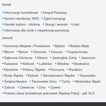
Kontakt
Informacje kontaktowe
Zespół Prasowy
Numer ratunkowy SMS
Zgłoś korupcję
Handel ludźmi - infolinia
Skargi i wnioski
Linki
Informacje dla osób z niepełnosprawnością
Jednostki
Komendy Miejskie i Powiatowe
Będzin
Bielsko-Biała
Bieruń
Bytom
Chorzów
Cieszyn
Częstochowa
Dąbrowa Górnicza
Gliwice
Jastrzębie Zdrój
Jaworzno
Katowice
Kłobuck
Lubliniec
Mikołów
Mysłowice
Myszków
Piekary Śląskie
Pszczyna
Racibórz
Ruda Śląska
Rybnik
Siemianowice Śląskie
Sosnowiec
Świętochłowice
Tarnowskie Góry
Tychy
Wodzisław Śląski
Zabrze
Zawiercie
Żory
Żywiec
Pobierz dane kontaktowe jednostek Śląskiej Policji - plik XLS