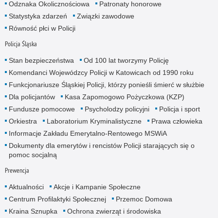
Odznaka Okolicznościowa
Patronaty honorowe
Statystyka zdarzeń
Związki zawodowe
Równość płci w Policji
Policja Śląska
Stan bezpieczeństwa
Od 100 lat tworzymy Policję
Komendanci Wojewódzcy Policji w Katowicach od 1990 roku
Funkcjonariusze Śląskiej Policji, którzy ponieśli śmierć w służbie
Dla policjantów
Kasa Zapomogowo Pożyczkowa (KZP)
Fundusze pomocowe
Psycholodzy policyjni
Policja i sport
Orkiestra
Laboratorium Kryminalistyczne
Prawa człowieka
Informacje Zakładu Emerytalno-Rentowego MSWiA
Dokumenty dla emerytów i rencistów Policji starających się o
pomoc socjalną
Prewencja
Aktualności
Akcje i Kampanie Społeczne
Centrum Profilaktyki Społecznej
Przemoc Domowa
Kraina Sznupka
Ochrona zwierząt i środowiska