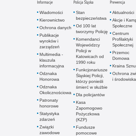
Informacje
Policja Śląska
Prewencja
Wiadomości
Stan
Aktualności
bezpieczeństwa
Kierownictwo
Akcje i Kam
Od 100 lat
Społeczne
Ochrona danych
tworzymy Policję
Centrum
Publikacje
Komendanci
Profilaktyki
wyroków i
Wojewódzcy
Społecznej
zarządzeń
Policji w
Przemoc
Multimedia -
Katowicach od
Domowa
klauzula
1990 roku
informacyjna
Kraina Szn
Funkcjonariusze
Odznaka
Ochrona zwi
Śląskiej Policji,
Honorowa
i środowiska
którzy ponieśli
Odznaka
śmierć w służbie
Okolicznościowa
Dla policjantów
Patronaty
Kasa
honorowe
Zapomogowo
Statystyka
Pożyczkowa
zdarzeń
(KZP)
Związki
Fundusze
zawodowe
pomocowe