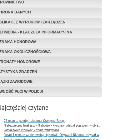
EROWNICTWO
HRONA DANYCH
BLIKACJE WYROKÓW I ZARZĄDZEŃ
LTIMEDIA - KLAUZULA INFORMACYJNA
ZNAKA HONOROWA
ZNAKA OKOLICZNOŚCIOWA
TRONATY HONOROWE
ATYSTYKA ZDARZEŃ
IĄZKI ZAWODOWE
WNOŚĆ PŁCI W POLICJI
Najczęściej czytane
23. rocznica pamięci sierżanta Grzegorza Załogi
Niebezpieczny finał jazdy. Nietrzeźwy kierujący uderzył pojazdem w obiekt Komendy Miejskiej Policji w Rybniku
Zaatakowała kierowcę. Została zatrzymana
Ponad 4 promile za kierownicą ciężarówki. Obywatel Białorusi usłyszał wyrok już następnego dnia
Pijany rowerzysta na autostradzie A4. Katowiccy policjanci przerwali skrajnie niebezpieczną jazdę