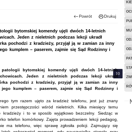
KI
OC
Powrót
Drukuj
PU
MU
atologii bytomskiej komendy ujęli dwóch 14-letnich
icach. Jeden z nieletnich podczas lekcji ukradł
OD
rka pochodzi z kradzieży, przyjął ją w zamian za inny
OD
i jego kumplem – paserem, zajmie się Sąd Rodzinny i
PA
ST
 patologii bytomskiej komendy ujęli dwóch 14-letnich
howicach. Jeden z nieletnich podczas lekcji ukradł
ZW
órka pochodzi z kradzieży, przyjął ją w zamian za inny
RÓ
 i jego kumplem – paserem, zajmie się Sąd Rodzinny i
órego tym razem ujęto za kradzież telefonu, jest już znany
niem przestępczości wśród nieletnich. Kilka miesięcy temu
ę kradzieży i to w sposób wyjątkowo bezczelny. Siedząc w
iurko telefon komórkowy. Zajęta prowadzeniem lekcji pedagog,
ie ma telefonu, więc sprawę zgłosiła policji. Zajmujący się
14-latek wykorzystał moment, gdy nauczycielka stanęła przy