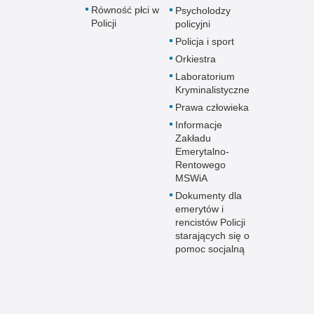
Równość płci w
Psycholodzy
Policji
policyjni
Policja i sport
Orkiestra
Laboratorium
Kryminalistyczne
Prawa człowieka
Informacje
Zakładu
Emerytalno-
Rentowego
MSWiA
Dokumenty dla
emerytów i
rencistów Policji
starających się o
pomoc socjalną