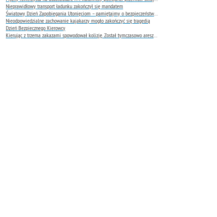
Nieprawidłowy transport ładunku zakończył się mandatem
Światowy Dzień Zapobiegania Utonięciom – pamiętajmy o bezpieczeństwie nad wodą
Nieodpowiedzialne zachowanie kajakarzy mogło zakończyć się tragedią
Dzień Bezpiecznego Kierowcy
Kierując z trzema zakazami spowodował kolizję. Został tymczasowo aresztowany