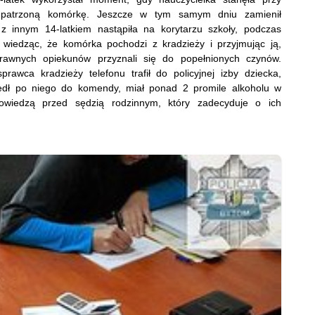
i upatrzoną komórkę. Jeszcze w tym samym dniu zamienił
z innym 14-latkiem nastąpiła na korytarzu szkoły, podczas
 wiedząc, że komórka pochodzi z kradzieży i przyjmując ją,
rawnych opiekunów przyznali się do popełnionych czynów.
prawca kradzieży telefonu trafił do policyjnej izby dziecka,
edł po niego do komendy, miał ponad 2 promile alkoholu w
owiedzą przed sędzią rodzinnym, który zadecyduje o ich