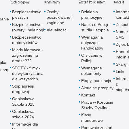
Ruch drogowy
Kryminalny
Zostań Policjantem
Kontakt
Bezpieczeństwo
Osoby
Działania
Inform
pieszych
poszukiwane i
promocyjne
kontak
panie
zaginione
Bezpieczeństwo:
Nauka o Policji -
Zespół
rowery i hulajnogi
Aktualności
studia I stopnia
Numer 
Bezpieczeństwo
Wymagania
SMS
motocyklistów
dotyczące
Zgłoś 
kandydatów
Młody kierowca -
Handel
zagrożenie na
O służbie w
infolini
drodze???
Policji
upka
Skargi 
SPOTY - filmy -
Wymagane
erząt
Linki
do wykorzystania
dokumenty
Inform
dla wszystkich
Etapy, punktacja
z
Stop agresji
Aktualne przepisy
niepeł
drogowej
Kontakt
Odblaskowa
Praca w Korpusie
Szkoła 2025
Służby Cywilnej
Odblaskowa
Klasy
szkoła 2024
mundurowe
Informacje dla
Ponownie zostań