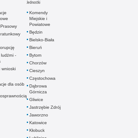
Jednostki
acje
Komendy
towe
Miejskie i
Powiatowe
 Prasowy
Będzin
ratunkowy
Bielsko-Biała
korupcję
Bieruń
 ludźmi -
Bytom
a
Chorzów
i wnioski
Cieszyn
Częstochowa
acje dla osób
Dąbrowa
Górnicza
nosprawnością
Gliwice
Jastrzębie Zdrój
Jaworzno
Katowice
Kłobuck
Lubliniec