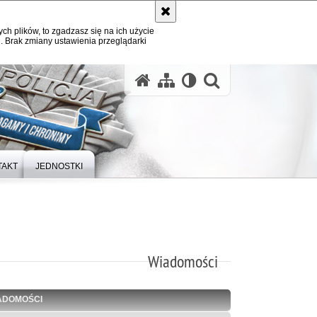
ych plików, to zgadzasz się na ich użycie
. Brak zmiany ustawienia przeglądarki
otwórz wysz
TAKT
JEDNOSTKI
Wiadomości
ADOMOŚCI