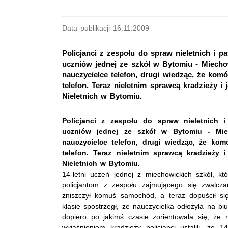
Data publikacji 16.11.2009
Policjanci z zespołu do spraw nieletnich i p
uczniów jednej ze szkół w Bytomiu - Miechow
nauczycielce telefon, drugi wiedząc, że komó
telefon. Teraz nieletnim sprawcą kradzieży 
Nieletnich w Bytomiu.
Policjanci z zespołu do spraw nieletnich i
uczniów jednej ze szkół w Bytomiu - Miec
nauczycielce telefon, drugi wiedząc, że kom
telefon. Teraz nieletnim sprawcą kradzieży
Nieletnich w Bytomiu.
14-letni uczeń jednej z miechowickich szkół, kt
policjantom z zespołu zajmującego się zwalcza
zniszczył komuś samochód, a teraz dopuścił si
klasie spostrzegł, że nauczycielka odłożyła na b
dopiero po jakimś czasie zorientowała się, że n
wyjaśnieniem kradzieży policjanci ustalili, że 