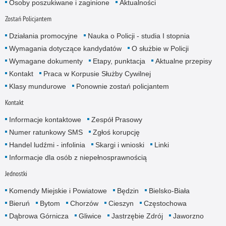
Osoby poszukiwane i zaginione
Aktualności
Zostań Policjantem
Działania promocyjne
Nauka o Policji - studia I stopnia
Wymagania dotyczące kandydatów
O służbie w Policji
Wymagane dokumenty
Etapy, punktacja
Aktualne przepisy
Kontakt
Praca w Korpusie Służby Cywilnej
Klasy mundurowe
Ponownie zostań policjantem
Kontakt
Informacje kontaktowe
Zespół Prasowy
Numer ratunkowy SMS
Zgłoś korupcję
Handel ludźmi - infolinia
Skargi i wnioski
Linki
Informacje dla osób z niepełnosprawnością
Jednostki
Komendy Miejskie i Powiatowe
Będzin
Bielsko-Biała
Bieruń
Bytom
Chorzów
Cieszyn
Częstochowa
Dąbrowa Górnicza
Gliwice
Jastrzębie Zdrój
Jaworzno