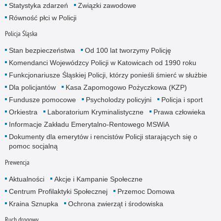
Statystyka zdarzeń
Związki zawodowe
Równość płci w Policji
Policja Śląska
Stan bezpieczeństwa
Od 100 lat tworzymy Policję
Komendanci Wojewódzcy Policji w Katowicach od 1990 roku
Funkcjonariusze Śląskiej Policji, którzy ponieśli śmierć w służbie
Dla policjantów
Kasa Zapomogowo Pożyczkowa (KZP)
Fundusze pomocowe
Psycholodzy policyjni
Policja i sport
Orkiestra
Laboratorium Kryminalistyczne
Prawa człowieka
Informacje Zakładu Emerytalno-Rentowego MSWiA
Dokumenty dla emerytów i rencistów Policji starających się o
pomoc socjalną
Prewencja
Aktualności
Akcje i Kampanie Społeczne
Centrum Profilaktyki Społecznej
Przemoc Domowa
Kraina Sznupka
Ochrona zwierząt i środowiska
Ruch drogowy