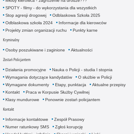
Młody kierowca - zagrożenie na drodze???
SPOTY - filmy - do wykorzystania dla wszystkich
Stop agresji drogowej
Odblaskowa Szkoła 2025
Odblaskowa szkoła 2024
Informacje dla kierowców
Projekty zmian organizacji ruchu
Punkty karne
Kryminalny
Osoby poszukiwane i zaginione
Aktualności
Zostań Policjantem
Działania promocyjne
Nauka o Policji - studia I stopnia
Wymagania dotyczące kandydatów
O służbie w Policji
Wymagane dokumenty
Etapy, punktacja
Aktualne przepisy
Kontakt
Praca w Korpusie Służby Cywilnej
Klasy mundurowe
Ponownie zostań policjantem
Kontakt
Informacje kontaktowe
Zespół Prasowy
Numer ratunkowy SMS
Zgłoś korupcję