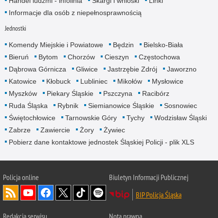
Handel ludźmi - infolinia
Skargi i wnioski
Linki
Informacje dla osób z niepełnosprawnością
Jednostki
Komendy Miejskie i Powiatowe
Będzin
Bielsko-Biała
Bieruń
Bytom
Chorzów
Cieszyn
Częstochowa
Dąbrowa Górnicza
Gliwice
Jastrzębie Zdrój
Jaworzno
Katowice
Kłobuck
Lubliniec
Mikołów
Mysłowice
Myszków
Piekary Śląskie
Pszczyna
Racibórz
Ruda Śląska
Rybnik
Siemianowice Śląskie
Sosnowiec
Świętochłowice
Tarnowskie Góry
Tychy
Wodzisław Śląski
Zabrze
Zawiercie
Żory
Żywiec
Pobierz dane kontaktowe jednostek Śląskiej Policji - plik XLS
Policja online
Biuletyn Informacji Publicznej
BIP Policja Śląska
Redakcja serwisu
Nota prawna