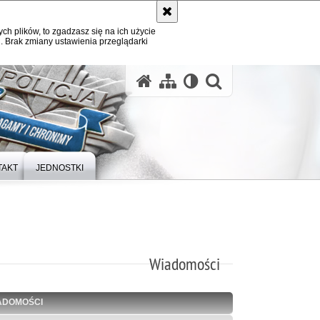
ych plików, to zgadzasz się na ich użycie
. Brak zmiany ustawienia przeglądarki
otwórz wysz
TAKT
JEDNOSTKI
Wiadomości
ADOMOŚCI