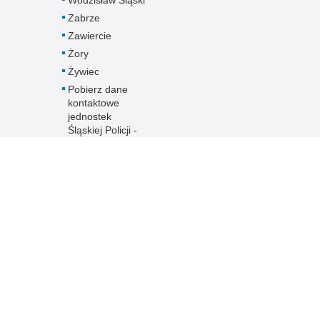
Zabrze
Zawiercie
Żory
Żywiec
Pobierz dane
kontaktowe
jednostek
Śląskiej Policji -
plik XLS
Inne wersje portalu
ateriał
poradnik interesanta
ka.
wersja tekstowa
ami