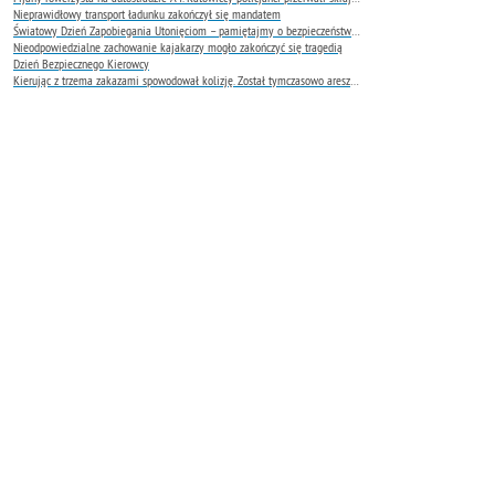
Nieprawidłowy transport ładunku zakończył się mandatem
Światowy Dzień Zapobiegania Utonięciom – pamiętajmy o bezpieczeństwie nad wodą
Nieodpowiedzialne zachowanie kajakarzy mogło zakończyć się tragedią
Dzień Bezpiecznego Kierowcy
Kierując z trzema zakazami spowodował kolizję. Został tymczasowo aresztowany