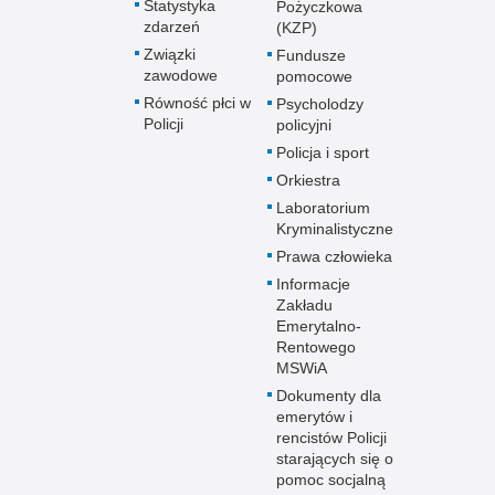
Statystyka
Pożyczkowa
zdarzeń
(KZP)
Związki
Fundusze
zawodowe
pomocowe
Równość płci w
Psycholodzy
Policji
policyjni
Policja i sport
Orkiestra
Laboratorium
Kryminalistyczne
Prawa człowieka
Informacje
Zakładu
Emerytalno-
Rentowego
MSWiA
Dokumenty dla
emerytów i
rencistów Policji
starających się o
pomoc socjalną