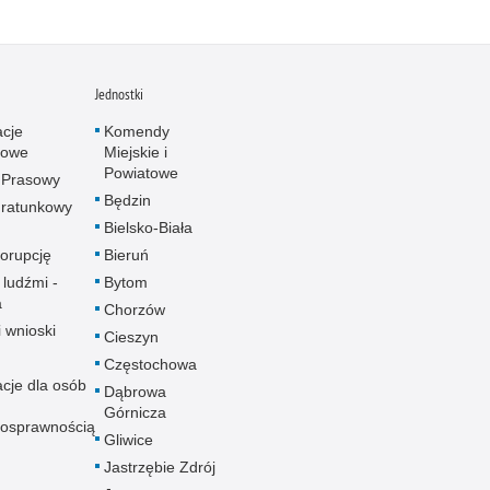
Jednostki
acje
Komendy
towe
Miejskie i
Powiatowe
 Prasowy
Będzin
ratunkowy
Bielsko-Biała
korupcję
Bieruń
 ludźmi -
Bytom
a
Chorzów
i wnioski
Cieszyn
Częstochowa
acje dla osób
Dąbrowa
Górnicza
nosprawnością
Gliwice
Jastrzębie Zdrój