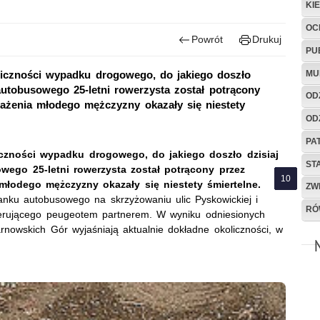
KI
OC
Powrót
Drukuj
PU
MU
oliczności wypadku drogowego, do jakiego doszło
autobusowego 25-letni rowerzysta został potrącony
OD
ażenia młodego mężczyzny okazały się niestety
OD
PA
iczności wypadku drogowego, do jakiego doszło dzisiaj
ST
wego 25-letni rowerzysta został potrącony przez
młodego mężczyzny okazały się niestety śmiertelne.
ZW
tanku autobusowego na skrzyżowaniu ulic Pyskowickiej i
RÓ
kierującego peugeotem partnerem. W wyniku odniesionych
arnowskich Gór wyjaśniają aktualnie dokładne okoliczności, w