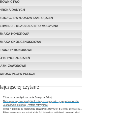
EROWNICTWO
HRONA DANYCH
BLIKACJE WYROKÓW I ZARZĄDZEŃ
LTIMEDIA - KLAUZULA INFORMACYJNA
ZNAKA HONOROWA
ZNAKA OKOLICZNOŚCIOWA
TRONATY HONOROWE
ATYSTYKA ZDARZEŃ
IĄZKI ZAWODOWE
WNOŚĆ PŁCI W POLICJI
Najczęściej czytane
23. rocznica pamięci sierżanta Grzegorza Załogi
Niebezpieczny finał jazdy. Nietrzeźwy kierujący uderzył pojazdem w obiekt Komendy Miejskiej Policji w Rybniku
Zaatakowała kierowcę. Została zatrzymana
Ponad 4 promile za kierownicą ciężarówki. Obywatel Białorusi usłyszał wyrok już następnego dnia
Pijany rowerzysta na autostradzie A4. Katowiccy policjanci przerwali skrajnie niebezpieczną jazdę