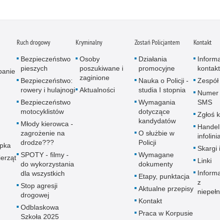
Ruch drogowy
Kryminalny
Zostań Policjantem
Kontakt
Bezpieczeństwo
Osoby
Działania
Inform
pieszych
poszukiwane i
promocyjne
kontak
panie
zaginione
Bezpieczeństwo:
Nauka o Policji -
Zespół
rowery i hulajnogi
Aktualności
studia I stopnia
Numer 
Bezpieczeństwo
Wymagania
SMS
motocyklistów
dotyczące
Zgłoś 
kandydatów
Młody kierowca -
Handel
zagrożenie na
O służbie w
infolini
drodze???
Policji
upka
Skargi 
SPOTY - filmy -
Wymagane
erząt
Linki
do wykorzystania
dokumenty
Inform
dla wszystkich
Etapy, punktacja
z
Stop agresji
Aktualne przepisy
niepeł
drogowej
Kontakt
Odblaskowa
Praca w Korpusie
Szkoła 2025