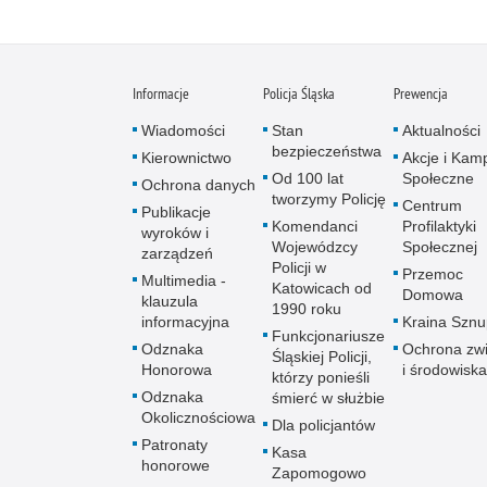
Informacje
Policja Śląska
Prewencja
Wiadomości
Stan
Aktualności
bezpieczeństwa
Kierownictwo
Akcje i Kam
Od 100 lat
Społeczne
Ochrona danych
tworzymy Policję
Centrum
Publikacje
Komendanci
Profilaktyki
wyroków i
Wojewódzcy
Społecznej
zarządzeń
Policji w
Przemoc
Multimedia -
Katowicach od
Domowa
klauzula
1990 roku
informacyjna
Kraina Szn
Funkcjonariusze
Odznaka
Ochrona zwi
Śląskiej Policji,
Honorowa
i środowiska
którzy ponieśli
Odznaka
śmierć w służbie
Okolicznościowa
Dla policjantów
Patronaty
Kasa
honorowe
Zapomogowo