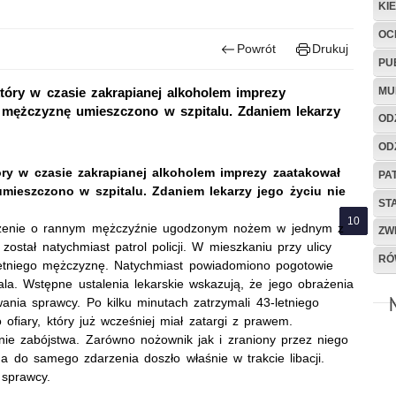
KI
OC
Powrót
Drukuj
PU
MU
który w czasie zakrapianej alkoholem imprezy
mężczyznę umieszczono w szpitalu. Zdaniem lekarzy
OD
OD
tóry w czasie zakrapianej alkoholem imprezy zaatakował
PA
ieszczono w szpitalu. Zdaniem lekarzy jego życiu nie
ST
oszenie o rannym mężczyźnie ugodzonym nożem w jednym z
ZW
stał natychmiast patrol policji. W mieszkaniu przy ulicy
RÓ
-letniego mężczyznę. Natychmiast powiadomiono pogotowie
ala. Wstępne ustalenia lekarskie wskazują, że jego obrażenia
iwania sprawcy. Po kilku minutach zatrzymali 43-letniego
ofiary, który już wcześniej miał zatargi z prawem.
ie zabójstwa. Zarówno nożownik jak i zraniony przez niego
 a do samego zdarzenia doszło właśnie w trakcie libacji.
 sprawcy.