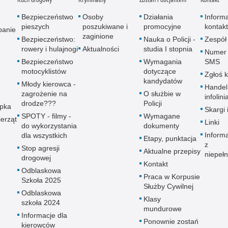
Bezpieczeństwo
Osoby
Działania
Inform
pieszych
poszukiwane i
promocyjne
kontak
panie
zaginione
Bezpieczeństwo:
Nauka o Policji -
Zespół
rowery i hulajnogi
Aktualności
studia I stopnia
Numer 
Bezpieczeństwo
Wymagania
SMS
motocyklistów
dotyczące
Zgłoś 
kandydatów
Młody kierowca -
Handel
zagrożenie na
O służbie w
infolini
drodze???
Policji
upka
Skargi 
SPOTY - filmy -
Wymagane
erząt
Linki
do wykorzystania
dokumenty
Inform
dla wszystkich
Etapy, punktacja
z
Stop agresji
Aktualne przepisy
niepeł
drogowej
Kontakt
Odblaskowa
Praca w Korpusie
Szkoła 2025
Służby Cywilnej
Odblaskowa
Klasy
szkoła 2024
mundurowe
Informacje dla
Ponownie zostań
kierowców