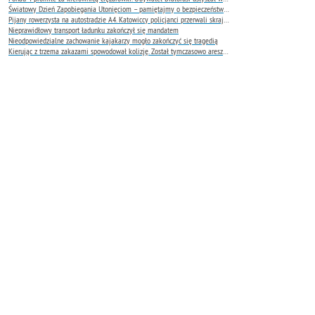
Światowy Dzień Zapobiegania Utonięciom – pamiętajmy o bezpieczeństwie nad wodą
Pijany rowerzysta na autostradzie A4. Katowiccy policjanci przerwali skrajnie niebezpieczną jazdę
Nieprawidłowy transport ładunku zakończył się mandatem
Nieodpowiedzialne zachowanie kajakarzy mogło zakończyć się tragedią
Kierując z trzema zakazami spowodował kolizję. Został tymczasowo aresztowany