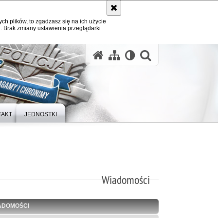
ych plików, to zgadzasz się na ich użycie
. Brak zmiany ustawienia przeglądarki
otwórz wysz
TAKT
JEDNOSTKI
Wiadomości
ADOMOŚCI