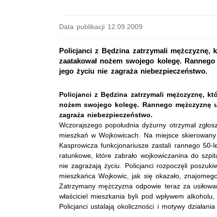
Data publikacji 12.09.2009
Policjanci z Będzina zatrzymali mężczyznę, 
zaatakował nożem swojego kolegę. Rannego 
jego życiu nie zagraża niebezpieczeństwo.
Policjanci z Będzina zatrzymali mężczyznę, k
nożem swojego kolegę. Rannego mężczyznę um
zagraża niebezpieczeństwo.
Wczorajszego popołudnia dyżurny otrzymał zgł
mieszkań w Wojkowicach. Na miejsce skierowany zo
Kasprowicza funkcjonariusze zastali rannego 50
ratunkowe, które zabrało wojkowiczanina do szpit
nie zagrażają życiu. Policjanci rozpoczęli poszuk
mieszkańca Wojkowic, jak się okazało, znajomego 
Zatrzymany mężczyzna odpowie teraz za usiłowan
właściciel mieszkania byli pod wpływem alkoholu,
Policjanci ustalają okoliczności i motywy działania