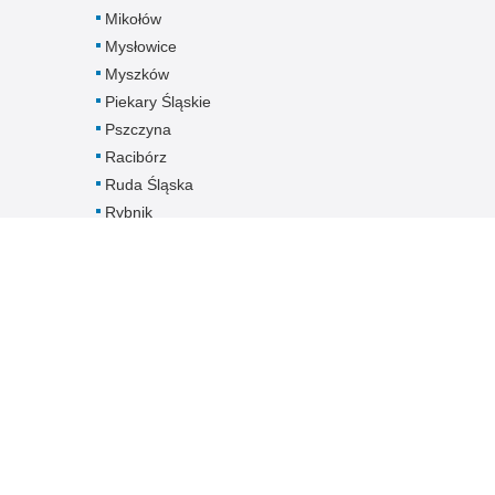
Mikołów
Mysłowice
Myszków
Piekary Śląskie
Pszczyna
Racibórz
Ruda Śląska
Rybnik
Siemianowice
Śląskie
Sosnowiec
Świętochłowice
Tarnowskie Góry
Tychy
Wodzisław Śląski
Zabrze
Zawiercie
Żory