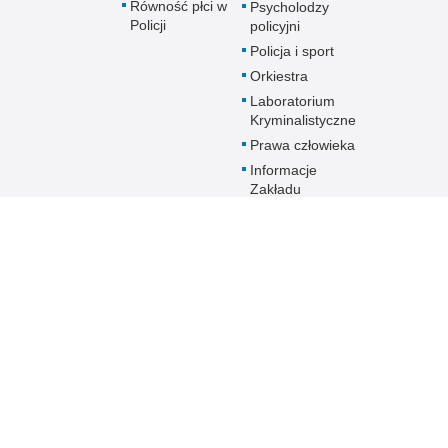
Równość płci w
Psycholodzy
Policji
policyjni
Policja i sport
Orkiestra
Laboratorium
Kryminalistyczne
Prawa człowieka
Informacje
Zakładu
Emerytalno-
Rentowego
MSWiA
Dokumenty dla
emerytów i
rencistów Policji
starających się o
pomoc socjalną