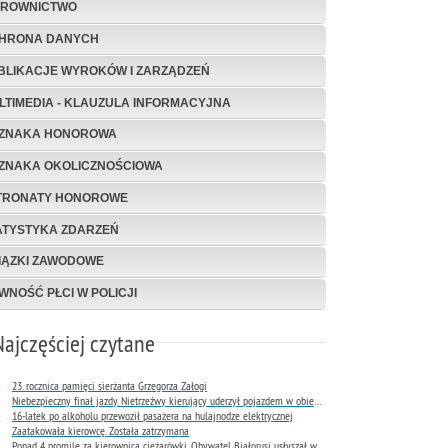
EROWNICTWO
HRONA DANYCH
BLIKACJE WYROKÓW I ZARZĄDZEŃ
LTIMEDIA - KLAUZULA INFORMACYJNA
ZNAKA HONOROWA
ZNAKA OKOLICZNOŚCIOWA
TRONATY HONOROWE
ATYSTYKA ZDARZEŃ
IĄZKI ZAWODOWE
WNOŚĆ PŁCI W POLICJI
Najczęściej czytane
23. rocznica pamięci sierżanta Grzegorza Załogi
Niebezpieczny finał jazdy. Nietrzeźwy kierujący uderzył pojazdem w obiekt Komendy Miejskiej Policji w Rybniku
16-latek po alkoholu przewoził pasażera na hulajnodze elektrycznej
Zaatakowała kierowcę. Została zatrzymana
Ponad 4 promile za kierownicą ciężarówki. Obywatel Białorusi usłyszał wyrok już następnego dnia