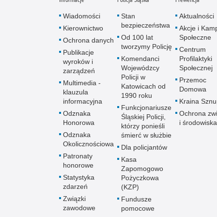
Wiadomości
Stan
Aktualności
bezpieczeństwa
Kierownictwo
Akcje i Kam
Od 100 lat
Społeczne
Ochrona danych
tworzymy Policję
Centrum
Publikacje
Komendanci
Profilaktyki
wyroków i
Wojewódzcy
Społecznej
zarządzeń
Policji w
Przemoc
Multimedia -
Katowicach od
Domowa
klauzula
1990 roku
informacyjna
Kraina Szn
Funkcjonariusze
Odznaka
Ochrona zwi
Śląskiej Policji,
Honorowa
i środowiska
którzy ponieśli
Odznaka
śmierć w służbie
Okolicznościowa
Dla policjantów
Patronaty
Kasa
honorowe
Zapomogowo
Statystyka
Pożyczkowa
zdarzeń
(KZP)
Związki
Fundusze
zawodowe
pomocowe