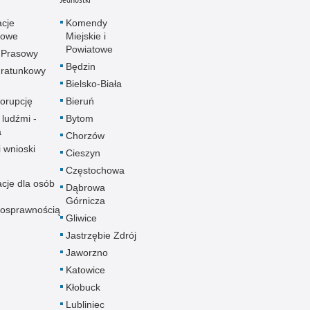
acje
Komendy
towe
Miejskie i
Powiatowe
 Prasowy
Będzin
ratunkowy
Bielsko-Biała
korupcję
Bieruń
 ludźmi -
Bytom
a
Chorzów
i wnioski
Cieszyn
Częstochowa
acje dla osób
Dąbrowa
Górnicza
nosprawnością
Gliwice
Jastrzębie Zdrój
Jaworzno
Katowice
Kłobuck
Lubliniec